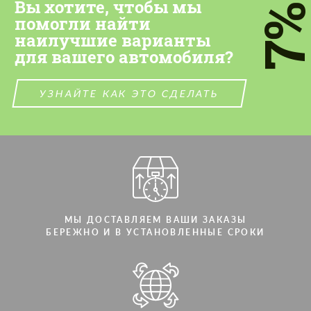
Вы хотите, чтобы мы
персональных данных
7
персональных данных
помогли найти
наилучшие варианты
СВЯЖИТЕСЬ СО МНОЙ
СВЯЖИТЕСЬ СО МНОЙ
для вашего автомобиля?
Мы говорим на вашем языке
Мы говорим на вашем языке
УЗНАЙТЕ КАК ЭТО СДЕЛАТЬ
МЫ ДОСТАВЛЯЕМ ВАШИ ЗАКАЗЫ
БЕРЕЖНО И В УСТАНОВЛЕННЫЕ СРОКИ