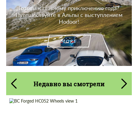
Готовы к главному приключению года?
Путешествуйте в Альпы с выступлением
Hodoor!
MORE
Недавно вы смотрели
Product Type:
Кованые Диски
Diameter:
13", 14", 15", 16", 17", 18", 19", 20", 21", 22",
23", 24"