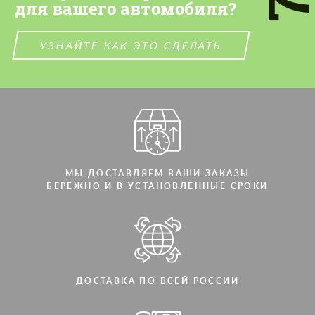
для вашего автомобиля?
СВЯЖИТЕСЬ СО МНОЙ
СВЯЖИТЕСЬ СО МНОЙ
Мы говорим на вашем языке
Мы говорим на вашем языке
УЗНАЙТЕ КАК ЭТО СДЕЛАТЬ
МЫ ДОСТАВЛЯЕМ ВАШИ ЗАКАЗЫ
БЕРЕЖНО И В УСТАНОВЛЕННЫЕ СРОКИ
ДОСТАВКА ПО ВСЕЙ РОССИИ