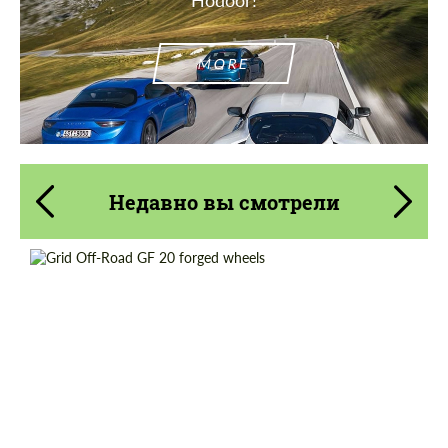
Hodoor!
MORE
Недавно вы смотрели
Country of origin:
США
Diameter:
20", 22", 24", 26", 28"
Wheel construction:
2 шт
Product Type:
Кованые Диски