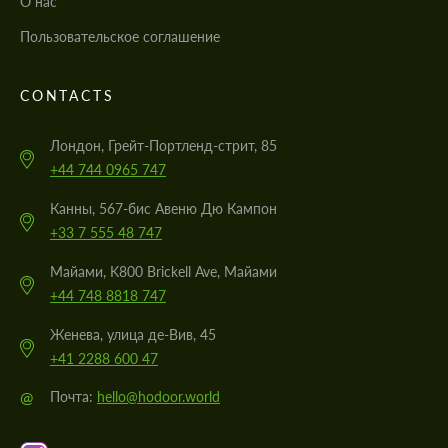
О нас
Пользовательское соглашение
CONTACTS
Лондон, Грейт-Портленд-стрит, 85
+44 744 0965 747
Канны, 567-бис Авеню Дю Кампон
+33 7 555 48 747
Майами, K800 Brickell Ave, Майами
+44 748 8818 747
Женева, улица де-Вив, 45
+41 2288 600 47
@
Почта:
hello@hodoor.world