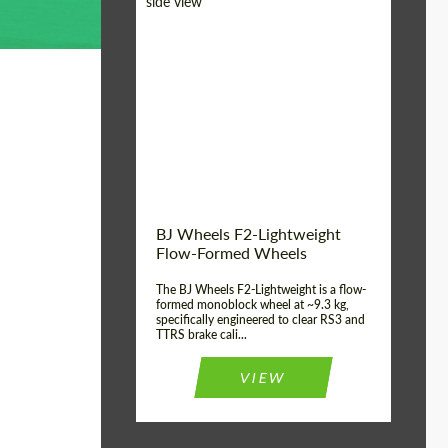
Diameter:
18", 19", 20", 21", 22",
23", 24"
Country of origin:
Германия
Product Type:
FlowForm Wheels
Wheel construction:
Моноблок
BJ Wheels F2-Lightweight
Flow-Formed Wheels
The BJ Wheels F2-Lightweight is a flow-
formed monoblock wheel at ~9.3 kg,
specifically engineered to clear RS3 and
TTRS brake cali...
VIEW