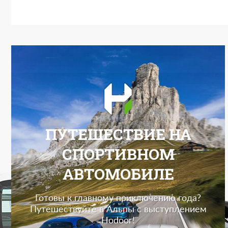
ПУТЕШЕСТВИЕ НА
СПОРТИВНОМ
АВТОМОБИЛЕ
Готовы к главному приключению года?
Путешествуйте в Альпы с выступлением
Hodoor!