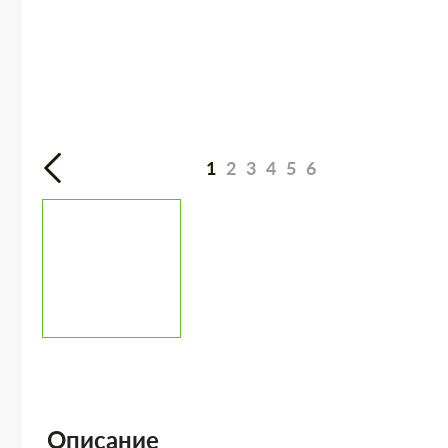
1
2
3
4
5
6
Описание