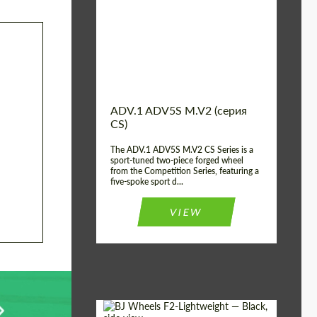
Country of origin:
США
Diameter:
13", 14", 15", 16", 17",
18", 19", 20", 21", 22",
23", 24"
Wheel construction:
2 шт
ADV.1 ADV5S M.V2 (серия
CS)
The ADV.1 ADV5S M.V2 CS Series is a
sport-tuned two-piece forged wheel
from the Competition Series, featuring a
five-spoke sport d...
VIEW