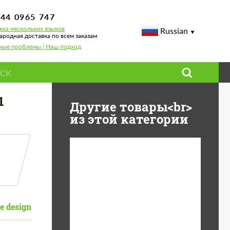
744 0965 747
ка нескольких языков
Russian
родная доставка по всем заказам
ные проблемы | Наш подход
1
Другие товары<br>
из этой категории
Diameter:
13", 14", 15", 16", 17",
18", 19", 20", 21", 22",
23", 24"
e design
Material:
ABS пластик, Forged
carbon, Базальтовые