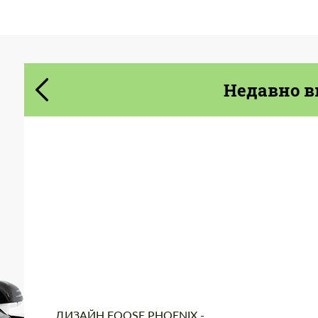
Cогласиться на обработку
Cогласиться на обработку
персональных данных
персональных данных
Недавно в
СВЯЖИТЕСЬ СО МНОЙ
СВЯЖИТЕСЬ СО МНОЙ
Мы говорим на вашем языке
Мы говорим на вашем языке
Product Type:
Кованые Диски
Diameter:
14", 15", 16", 17", 18",
19", 20", 22", 24", 26",
28", 30", 32"
Country of origin:
США
Wheel construction:
2 шт
ДИЗАЙН FOOSE PHOENIX -