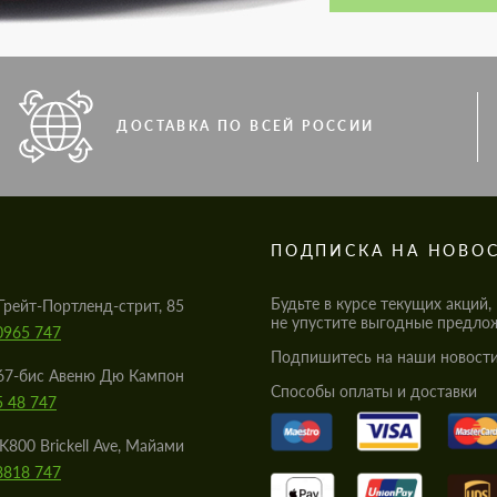
ДОСТАВКА ПО ВСЕЙ РОССИИ
S
ПОДПИСКА НА НОВО
Будьте в курсе текущих акций,
Грейт-Портленд-стрит, 85
не упустите выгодные предло
0965 747
Подпишитесь на наши новости
67-бис Авеню Дю Кампон
Cпособы оплаты и доставки
5 48 747
K800 Brickell Ave, Майами
8818 747