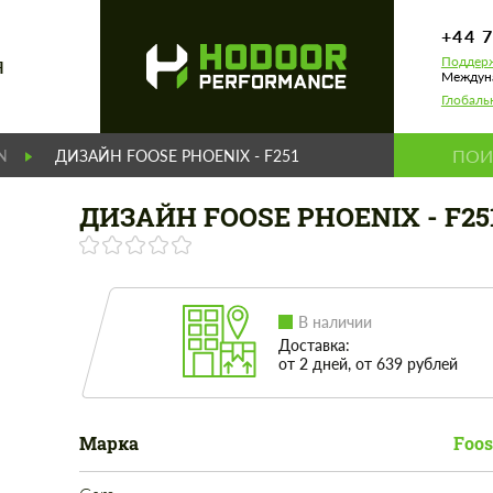
+44 
Поддерж
Я
Междуна
Глобаль
N
ДИЗАЙН FOOSE PHOENIX - F251
ДИЗАЙН FOOSE PHOENIX - F25
В наличии
Доставка:
от 2 дней, от 639 рублей
Марка
Foos