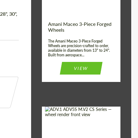
Волокна
Product Type:
3 шт
 28", 30",
Country of origin:
США
Amani Maceo 3-Piece Forged
Wheel construction:
3 шт
Wheels
The Amani Maceo 3-Piece Forged
Wheels are precision-crafted to order,
available in diameters from 13" to 24".
Built from aerospace...
VIEW
Product Type:
Кованые Диски