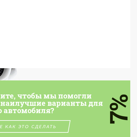
тите, чтобы мы помогли
7%
 наилучшие варианты для
о автомобиля?
Е КАК ЭТО СДЕЛАТЬ