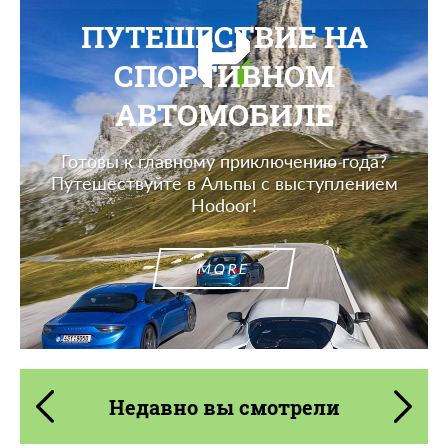
ПУТЕШЕСТВИЕ НА
СПОРТИВНОМ
АВТОМОБИЛЕ
Готовы к главному приключению года?
Путешествуйте в Альпы с выступлением
Hodoor!
MORE
Недавно вы смотрели