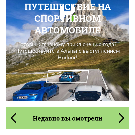
ПУТЕШЕСТВИЕ НА
СПОРТИВНОМ
АВТОМОБИЛЕ
Готовы к главному приключению года?
Путешествуйте в Альпы с выступлением
Hodoor!
MORE
Недавно вы смотрели