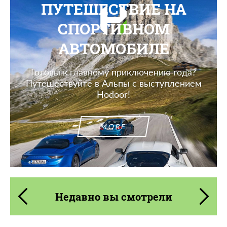
ПУТЕШЕСТВИЕ НА
СПОРТИВНОМ
АВТОМОБИЛЕ
Готовы к главному приключению года?
Путешествуйте в Альпы с выступлением
Hodoor!
MORE
Недавно вы смотрели