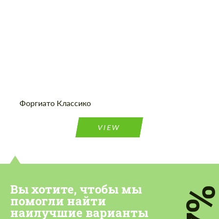
Cогласиться на обработку
Cогласиться на обработку
персональных данных
персональных данных
Форгиато Классико
СВЯЖИТЕСЬ СО МНОЙ
СВЯЖИТЕСЬ СО МНОЙ
VIEW
Мы говорим на вашем языке
Мы говорим на вашем языке
Вы хотите, чтобы мы
7
помогли найти
наилучшие варианты