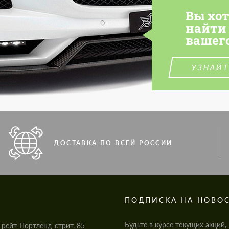
Вы хо
найти
вашег
УЗНАЙТ
ДОСТАВКА ПО ВСЕЙ РОССИИ
S
ПОДПИСКА НА НОВО
Будьте в курсе текущих акций,
Грейт-Портленд-стрит, 85