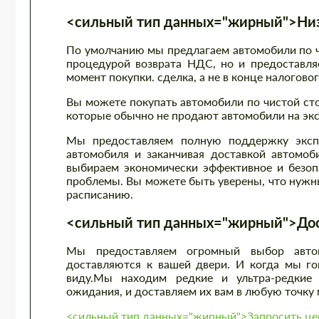
<сильный тип данных="жирный">Низк
По умолчанию мы предлагаем автомобили по чи
процедурой возврата НДС, но и предоставля
момент покупки. сделка, а не в конце налогово
Вы можете покупать автомобили по чистой ст
которые обычно не продают автомобили на экс
Мы предоставляем полную поддержку экспо
автомобиля и заканчивая доставкой автомоб
выбираем экономически эффективное и безоп
проблемы. Вы можете быть уверены, что нужны
расписанию.
<сильный тип данных="жирный">Дост
Мы предоставляем огромный выбор автом
доставляются к вашей двери. И когда мы гов
виду.Мы находим редкие и ультра-редкие 
ожидания, и доставляем их вам в любую точку 
<сильный тип данных="жирный">Запросить цен