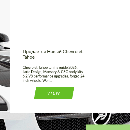
Shipping from
Worldwide
(Country):
Status:
Tuning Guide
Продается Новый Chevrolet
Tahoe
Chevrolet Tahoe tuning guide 2026:
Larte Design, Mansory & GSC body kits,
6.2 V8 performance upgrades, forged 24-
inch wheels. Worl...
VIEW