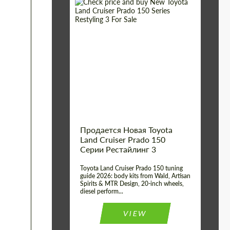
Shipping from (Сity):
Dubai
Shipping from
Worldwide
(Country):
Status:
Tuning Guide
Продается Новая Toyota
Land Cruiser Prado 150
Серии Рестайлинг 3
Toyota Land Cruiser Prado 150 tuning
guide 2026: body kits from Wald, Artisan
Spirits & MTR Design, 20-inch wheels,
diesel perform...
VIEW