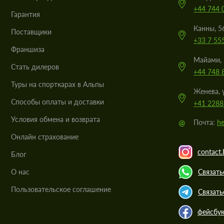
+44 744 
Гарантия
Канны, 5
Поставщики
+33 7 55
Франшиза
Майами, 
Стать дилеров
+44 748 
Туры на спорткарах в Альпы
Женева, 
Cпособы оплаты и доставки
+41 2288
Условия обмена и возврата
@
Почта:
he
Онлайн страхование
contact.
Блог
О нас
Связать
Пользовательское соглашение
Связать
фейсбу