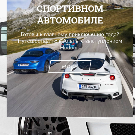
СПОРТИВНОМ
АВТОМОБИЛЕ
Готовы к главному приключению года?
Путешествуйте в Альпы с выступлением
Hodoor!
MORE