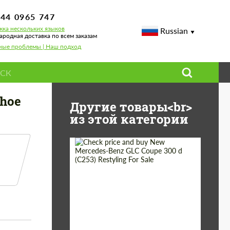
744 0965 747
ка нескольких языков
Russian
родная доставка по всем заказам
ные проблемы | Наш подход
ahoe
Другие товары<br>
из этой категории
Shipping from
Worldwide
(Country):
Status:
Tuning Guide
Shipping from (Сity):
Dubai