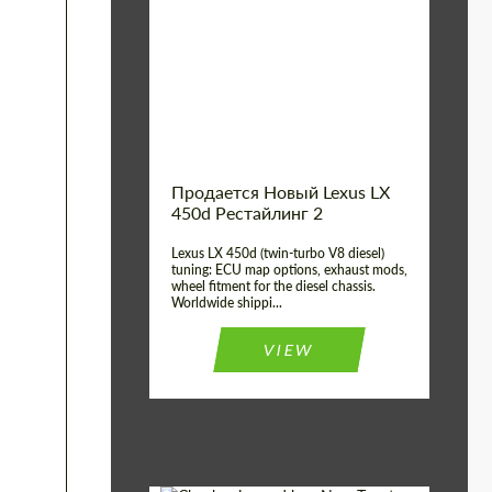
Condition:
New car
Shipping from
Worldwide
(Country):
Status:
Tuning Guide
Shipping from (Сity):
Dubai
Продается Новый Lexus LX
450d Рестайлинг 2
Lexus LX 450d (twin-turbo V8 diesel)
tuning: ECU map options, exhaust mods,
wheel fitment for the diesel chassis.
Worldwide shippi...
VIEW