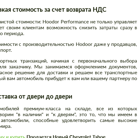
ая стоимость за счет возврата НДС
стой стоимости: Hoodor Performance не только управляет
ет своим клиентам возможность снизить затраты сразу в
го периода.
оимости с производительностью Hodoor даже у продавцов,
порт.
ртных транзакций, начиная с первоначального выбора
иля заказчику. Мы занимаемся оформлением документов,
асное решение для доставки и решаем все транспортные
й вам автомобиль прибудет к вам или вашему партнеру по
авка от двери до двери
Заказать обратный звонок
Заказать обратный звонок
обилей премиум-класса на складе, все из которых
Please use this form to fill in some basic
Please use this form to fill in some basic
орим "в наличии" и "к дверям", это то, что мы имеем в
information for your price request. We will
information for your price request. We will
автомобили, способные удовлетворить самые высокие
contact you within 1 business day with our
contact you within 1 business day with our
мира.
most competitive offer.
most competitive offer.
у и купить
Продается Новый Chevrolet Tahoe