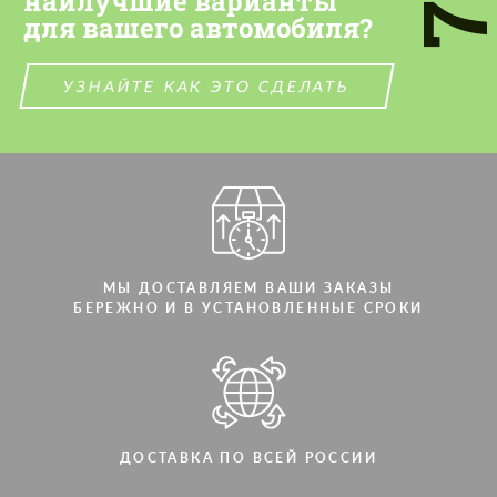
наилучшие варианты
для вашего автомобиля?
СВЯЖИТЕСЬ СО МНОЙ
СВЯЖИТЕСЬ СО МНОЙ
Мы говорим на вашем языке
Мы говорим на вашем языке
УЗНАЙТЕ КАК ЭТО СДЕЛАТЬ
МЫ ДОСТАВЛЯЕМ ВАШИ ЗАКАЗЫ
БЕРЕЖНО И В УСТАНОВЛЕННЫЕ СРОКИ
ДОСТАВКА ПО ВСЕЙ РОССИИ