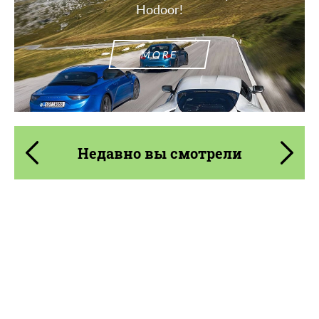
Hodoor!
MORE
Недавно вы смотрели
Product Type:
Литые Диски
Diameter:
19", 20", 21"
Wheel construction:
Моноблок
Country of origin:
Германия