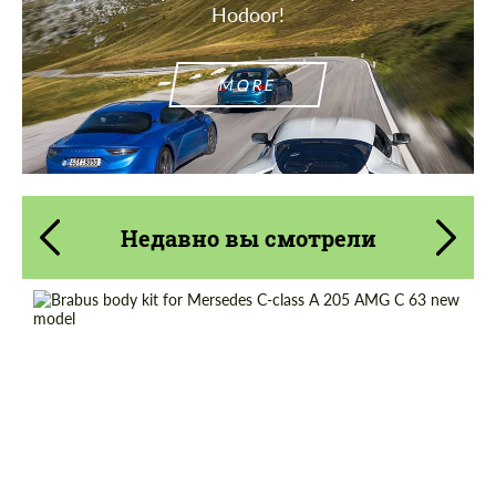
Hodoor!
СВЯЖИТЕСЬ СО МНОЙ
СВЯЖИТЕСЬ СО МНОЙ
Мы говорим на вашем языке
MORE
Мы говорим на вашем языке
Недавно вы смотрели
Country of origin:
Германия
Material:
Углеродного волокна
Product Type:
Обвес