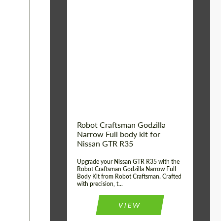
Product Type:
Обвес
Country of origin:
США
Material:
Стеклоткани,
Углеродного волокна
Robot Craftsman Godzilla
Narrow Full body kit for
Nissan GTR R35
Upgrade your Nissan GTR R35 with the
Robot Craftsman Godzilla Narrow Full
Body Kit from Robot Craftsman. Crafted
with precision, t...
VIEW