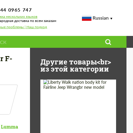
744 0965 747
ка нескольких языков
Russian
родная доставка по всем заказам
ные проблемы | Наш подход
r F-
Другие товары<br>
из этой категории
Product Type:
Обвес
Country of origin:
Япония
Lumma