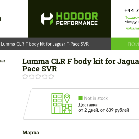
+44 
Поддерж
Я
Междуна
Глобаль
Lumma CLR F body kit for Jaguar F-Pace SVR
Lumma CLR F body kit for Jagua
Pace SVR
Not in stock
Доставка:
от 2 дней, от 639 рублей
Марка