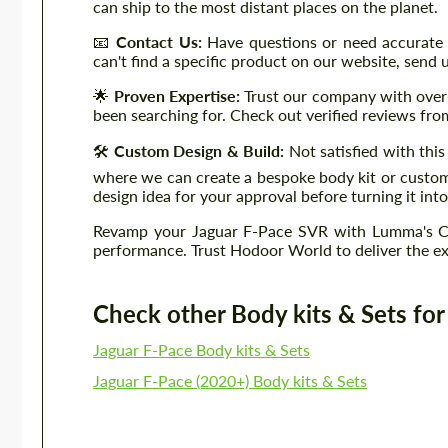
can ship to the most distant places on the planet.
📧
Contact Us:
Have questions or need accurate 
can't find a specific product on our website, send u
🌟
Proven Expertise:
Trust our company with over 
been searching for. Check out verified reviews fr
🛠️
Custom Design & Build:
Not satisfied with this
where we can create a bespoke body kit or custom 
design idea for your approval before turning it into
Revamp your Jaguar F-Pace SVR with Lumma's CLR
performance. Trust Hodoor World to deliver the exc
Check other Body kits & Sets for 
Jaguar F-Pace Body kits & Sets
Jaguar F-Pace (2020+) Body kits & Sets