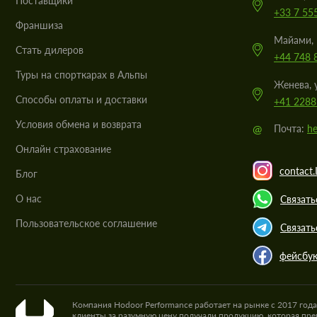
Поставщики
+33 7 55
Франшиза
Майами, 
Стать дилеров
+44 748 
Туры на спорткарах в Альпы
Женева, 
Cпособы оплаты и доставки
+41 2288
Условия обмена и возврата
@
Почта:
he
Онлайн страхование
contact.
Блог
О нас
Связать
Пользовательское соглашение
Связать
фейсбу
Компания Hodoor Performance работает на рынке с 2017 год
клиенты за разумную цену получали продукцию, которая пре