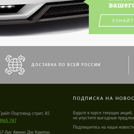
вашег
УЗНАЙТ
ДОСТАВКА ПО ВСЕЙ РОССИИ
S
ПОДПИСКА НА НОВО
Будьте в курсе текущих акций,
Грейт-Портленд-стрит, 85
не упустите выгодные предло
0965 747
Подпишитесь на наши новости
67-бис Авеню Дю Кампон