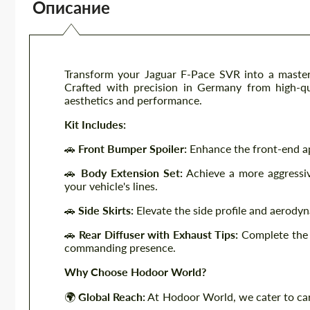
Описание
Transform your Jaguar F-Pace SVR into a maste
Crafted with precision in Germany from high-qual
aesthetics and performance.
Kit Includes:
🚗
Front Bumper Spoiler:
Enhance the front-end ap
🚗
Body Extension Set:
Achieve a more aggressiv
your vehicle's lines.
🚗
Side Skirts:
Elevate the side profile and aerodyna
🚗
Rear Diffuser with Exhaust Tips:
Complete the l
commanding presence.
Why Choose Hodoor World?
🌍
Global Reach:
At Hodoor World, we cater to car