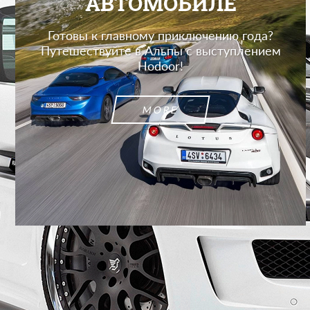
АВТОМОБИЛЕ
Готовы к главному приключению года?
Путешествуйте в Альпы с выступлением
Hodoor!
MORE