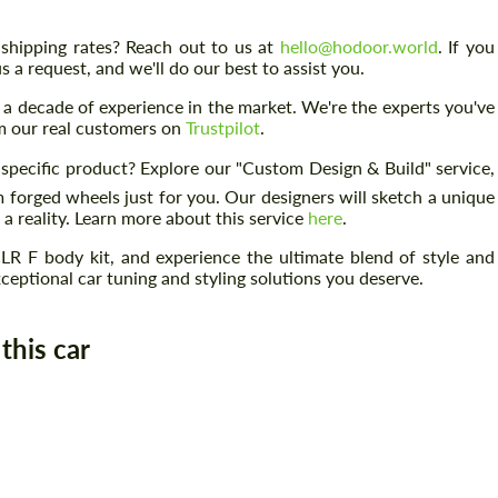
shipping rates? Reach out to us at
hello@hodoor.world
. If you
s a request, and we'll do our best to assist you.
a decade of experience in the market. We're the experts you've
om our real customers on
Trustpilot
.
 specific product? Explore our "Custom Design & Build" service,
forged wheels just for you. Our designers will sketch a unique
 a reality. Learn more about this service
here
.
 F body kit, and experience the ultimate blend of style and
eptional car tuning and styling solutions you deserve.
Заказать обратный звонок
Заказать обратный звонок
this car
Please use this form to fill in some basic
Please use this form to fill in some basic
information for your price request. We will
information for your price request. We will
contact you within 1 business day with our
contact you within 1 business day with our
most competitive offer.
most competitive offer.