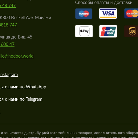
Cпособы оплаты и доставки
5 48 747
K800 Brickell Ave, Майами
8818 747
улица де-Вив, 45
 600 47
llo@hodoor.world
Instagram
ся с нами по WhatsApp
ся с нами по Telegram
к
а и занимается дистрибуцией автомобильных товаров, дополнительного оборуд
восходит аналогичную по качеству, наша компания постоянно совершенствует,