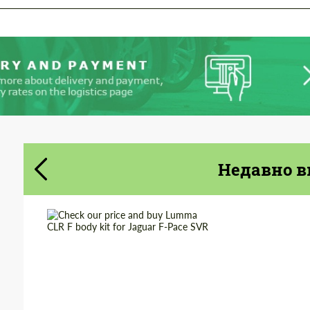
Cогласиться на обработку
Cогласиться на обработку
персональных данных
персональных данных
СВЯЖИТЕСЬ СО МНОЙ
СВЯЖИТЕСЬ СО МНОЙ
Мы говорим на вашем языке
Мы говорим на вашем языке
Недавно в
Product Type:
Обвес
Material:
Стеклоткани
Country of origin:
Германия