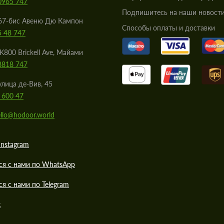
0965 747
Подпишитесь на наши новости
67-бис Авеню Дю Кампон
Cпособы оплаты и доставки
5 48 747
K800 Brickell Ave, Майами
8818 747
улица де-Вив, 45
 600 47
llo@hodoor.world
Instagram
ся с нами по WhatsApp
ся с нами по Telegram
к