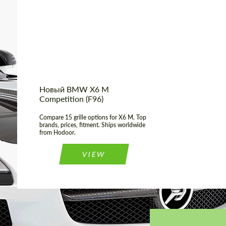
(Country):
Shipping from (Сity):
Dubai
Status:
Tuning Guide
Новый BMW X6 M
Competition (F96)
Compare 15 grille options for X6 M. Top
brands, prices, fitment. Ships worldwide
from Hodoor.
VIEW