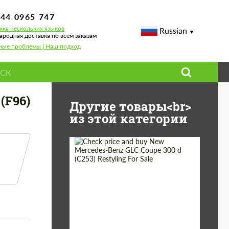
744 0965 747
ка нескольких языков
Russian
родная доставка по всем заказам
ные проблемы | Наш подход
(F96)
Другие товары<br>
из этой категории
Shipping from
Worldwide
(Country):
Status:
Tuning Guide
Shipping from (Сity):
Dubai