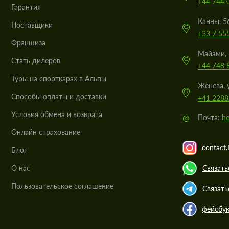
+44 744 
Гарантия
Канны, 5
Поставщики
+33 7 55
Франшиза
Майами, 
Стать дилеров
+44 748 
Туры на спорткарах в Альпы
Женева, 
Cпособы оплаты и доставки
+41 2288
Условия обмена и возврата
@
Почта:
he
Онлайн страхование
contact.
Блог
О нас
Связать
Пользовательское соглашение
Связать
фейсбу