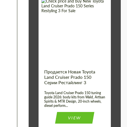
Shipping from (Сity):
Dubai
Shipping from
Worldwide
(Country):
Status:
Tuning Guide
Продается Новая Toyota
Land Cruiser Prado 150
Серии Рестайлинг 3
Toyota Land Cruiser Prado 150 tuning
guide 2026: body kits from Wald, Artisan
Spirits & MTR Design, 20-inch wheels,
diesel perform...
VIEW