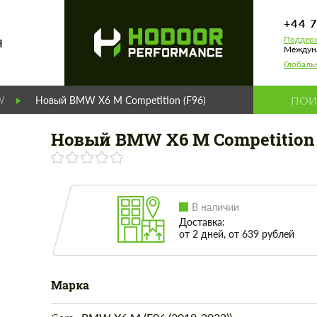
+44 
Поддерж
Я
Междуна
Глобаль
W
Новый BMW X6 M Competition (F96)
Новый BMW X6 M Competition 
В наличии
Доставка:
от 2 дней, от 639 рублей
Марка