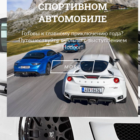
СПОРТИВНОМ
АВТОМОБИЛЕ
Готовы к главному приключению года?
Путешествуйте в Альпы с выступлением
Hodoor!
MORE