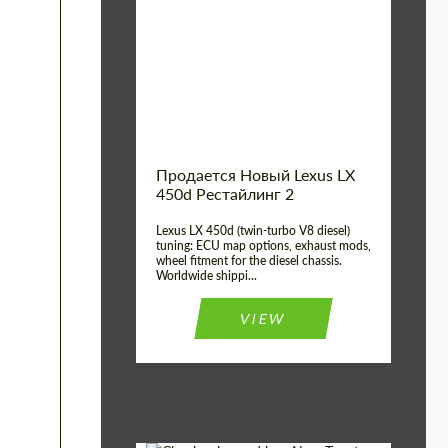
Condition:
New car
Shipping from
Worldwide
(Country):
Status:
Tuning Guide
Shipping from (Сity):
Dubai
Продается Новый Lexus LX
450d Рестайлинг 2
Lexus LX 450d (twin-turbo V8 diesel)
tuning: ECU map options, exhaust mods,
wheel fitment for the diesel chassis.
Worldwide shippi...
VIEW