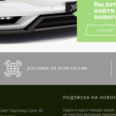
Вы хо
найти
вашег
УЗНАЙТ
ДОСТАВКА ПО ВСЕЙ РОССИИ
S
ПОДПИСКА НА НОВО
Будьте в курсе текущих акций,
Грейт-Портленд-стрит, 85
не упустите выгодные предло