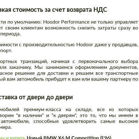
ая стоимость за счет возврата НДС
и по умолчанию: Hoodor Performance не только управляет
т своим клиентам возможность снизить затраты сразу во
 периода.
оимости с производительностью Hodoor даже у продавцов,
порт.
ртных транзакций, начиная с первоначального выбора
иля заказчику. Мы занимаемся оформлением документов,
асное решение для доставки и решаем все транспортные
й вам автомобиль прибудет к вам или вашему партнеру по
авка от двери до двери
Заказать обратный звонок
Заказать обратный звонок
обилей премиум-класса на складе, все из которых
Please use this form to fill in some basic
Please use this form to fill in some basic
орим "в наличии" и "к дверям", это то, что мы имеем в
information for your price request. We will
information for your price request. We will
автомобили, способные удовлетворить самые высокие
contact you within 1 business day with our
contact you within 1 business day with our
most competitive offer.
мира.
most competitive offer.
у и купить
Новый BMW X6 M Competition (F96)