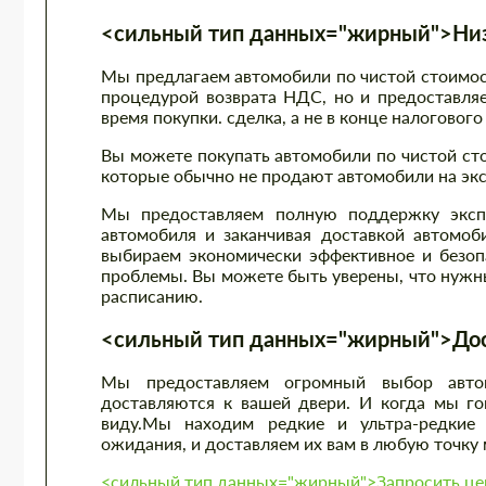
<сильный тип данных="жирный">Низк
Мы предлагаем автомобили по чистой стоимост
процедурой возврата НДС, но и предоставляе
время покупки. сделка, а не в конце налогового
Вы можете покупать автомобили по чистой ст
которые обычно не продают автомобили на экс
Мы предоставляем полную поддержку экспо
автомобиля и заканчивая доставкой автомоб
выбираем экономически эффективное и безоп
проблемы. Вы можете быть уверены, что нужны
расписанию.
<сильный тип данных="жирный">Дост
Мы предоставляем огромный выбор автом
доставляются к вашей двери. И когда мы гов
виду.Мы находим редкие и ультра-редкие 
ожидания, и доставляем их вам в любую точку 
<сильный тип данных="жирный">Запросить цен