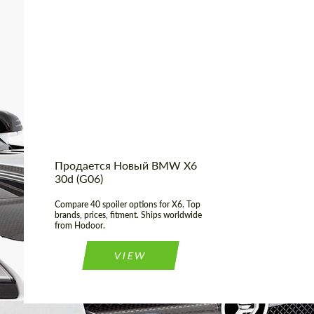
Shipping from (Сity):
Dubai
Shipping from
Worldwide
(Country):
Status:
Tuning Guide
Продается Новый BMW X6
30d (G06)
Compare 40 spoiler options for X6. Top
brands, prices, fitment. Ships worldwide
from Hodoor.
VIEW