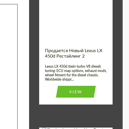
Condition:
New car
Shipping from
Worldwide
(Country):
Status:
Tuning Guide
Shipping from (Сity):
Dubai
Продается Новый Lexus LX
450d Рестайлинг 2
Lexus LX 450d (twin-turbo V8 diesel)
tuning: ECU map options, exhaust mods,
wheel fitment for the diesel chassis.
Worldwide shippi...
VIEW