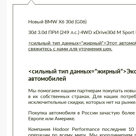
Новый BMW X6 30d (G06)
30d 3.0d ПРИ (249 л.с.) 4WD xDrive30d M Sport 
<сильный тип данных="жирный">Этот автомоби
свяжитесь с нами для уточнения цен.
<сильный тип данных="жирный">Экс
автомобилей
Мы помогаем нашим партнерам покупать новые 
в их собственных странах. Для наших потре
исключительные скидки, которых нет на рынке
Покупка автомобиля в России зачастую более 
Европе или Америке.
Компания Hodoor Performance последние 10
операции по всему миру. Мы координируем п