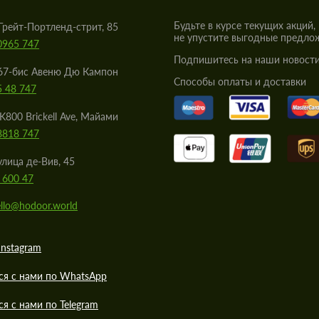
Будьте в курсе текущих акций,
Грейт-Портленд-стрит, 85
не упустите выгодные предло
0965 747
Подпишитесь на наши новости
67-бис Авеню Дю Кампон
Cпособы оплаты и доставки
5 48 747
K800 Brickell Ave, Майами
8818 747
улица де-Вив, 45
 600 47
llo@hodoor.world
Instagram
ся с нами по WhatsApp
ся с нами по Telegram