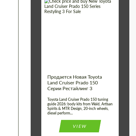
Shipping from (Сity):
Dubai
Shipping from
Worldwide
(Country):
Status:
Tuning Guide
Продается Новая Toyota
Land Cruiser Prado 150
Серии Рестайлинг 3
Toyota Land Cruiser Prado 150 tuning
guide 2026: body kits from Wald, Artisan
Spirits & MTR Design, 20-inch wheels,
diesel perform...
VIEW