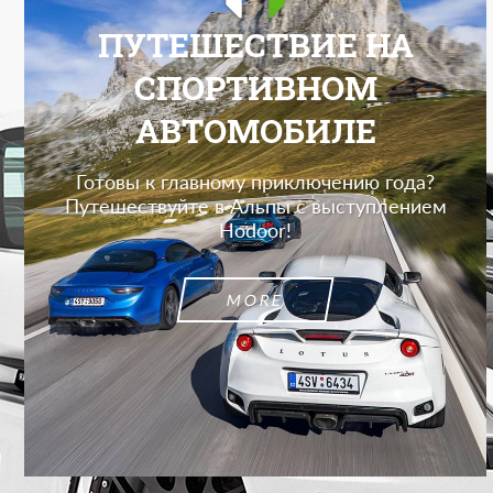
ПУТЕШЕСТВИЕ НА
СПОРТИВНОМ
АВТОМОБИЛЕ
Готовы к главному приключению года?
Путешествуйте в Альпы с выступлением
Hodoor!
MORE