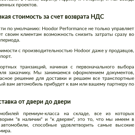
енных проектов.
ая стоимость за счет возврата НДС
и по умолчанию: Hoodor Performance не только управляет
т своим клиентам возможность снизить затраты сразу во
 периода.
оимости с производительностью Hodoor даже у продавцов,
порт.
ртных транзакций, начиная с первоначального выбора
иля заказчику. Мы занимаемся оформлением документов,
асное решение для доставки и решаем все транспортные
й вам автомобиль прибудет к вам или вашему партнеру по
авка от двери до двери
Заказать обратный звонок
Заказать обратный звонок
обилей премиум-класса на складе, все из которых
Please use this form to fill in some basic
Please use this form to fill in some basic
орим "в наличии" и "к дверям", это то, что мы имеем в
information for your price request. We will
information for your price request. We will
автомобили, способные удовлетворить самые высокие
contact you within 1 business day with our
contact you within 1 business day with our
мира.
most competitive offer.
most competitive offer.