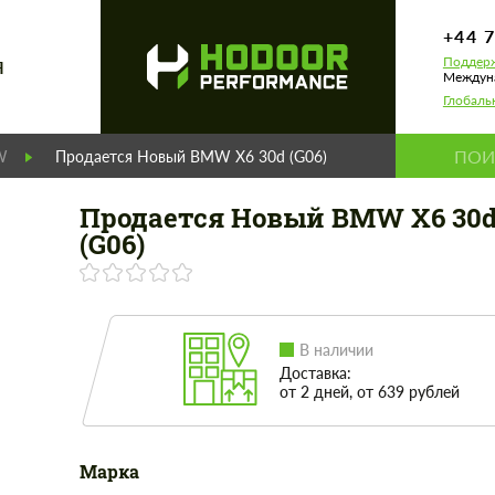
+44 
Поддерж
Я
Междуна
Глобаль
W
Продается Новый BMW X6 30d (G06)
Продается Новый BMW X6 30
(G06)
В наличии
Доставка:
от 2 дней, от 639 рублей
Марка