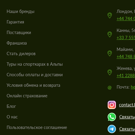
Наши бренды
Лондон, 
+44 744 
Гарантия
Канны, 5
Поставщики
+33 7 55
Франшиза
Майами, 
Стать дилеров
+44 748 
Туры на спорткарах в Альпы
Женева, 
Cпособы оплаты и доставки
+41 2288
Условия обмена и возврата
@
Почта:
he
Онлайн страхование
contact.
Блог
О нас
Связать
Пользовательское соглашение
Связать