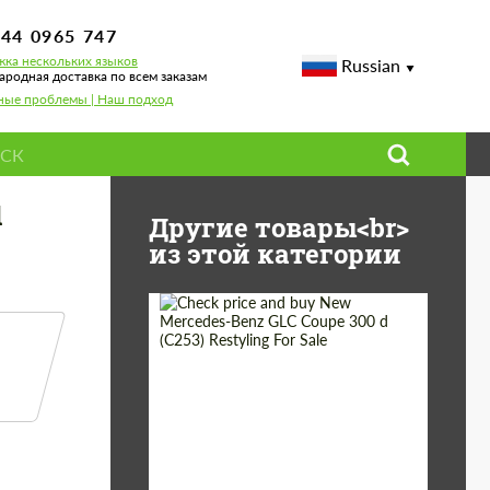
744 0965 747
ка нескольких языков
Russian
родная доставка по всем заказам
ные проблемы | Наш подход
d
Другие товары<br>
из этой категории
Shipping from
Worldwide
(Country):
Status:
Tuning Guide
Shipping from (Сity):
Dubai