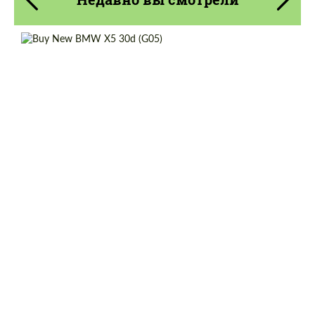
Cогласиться на обработку
Cогласиться на обработку
персональных данных
персональных данных
Shipping from (Сity):
Dubai
СВЯЖИТЕСЬ СО МНОЙ
СВЯЖИТЕСЬ СО МНОЙ
Shipping from (Country):
Worldwide
Status:
Tuning Guide
Мы говорим на вашем языке
Мы говорим на вашем языке