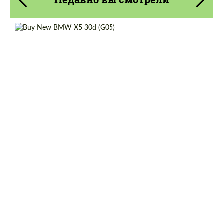
Cогласиться на обработку
Cогласиться на обработку
персональных данных
персональных данных
Shipping from (Сity):
Dubai
СВЯЖИТЕСЬ СО МНОЙ
СВЯЖИТЕСЬ СО МНОЙ
Shipping from (Country):
Worldwide
Status:
Tuning Guide
Мы говорим на вашем языке
Мы говорим на вашем языке