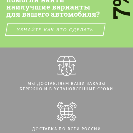
7
наилучшие варианты
СВЯЖИТЕСЬ СО МНОЙ
для вашего автомобиля?
СВЯЖИТЕСЬ СО МНОЙ
Мы говорим на вашем языке
Мы говорим на вашем языке
УЗНАЙТЕ КАК ЭТО СДЕЛАТЬ
МЫ ДОСТАВЛЯЕМ ВАШИ ЗАКАЗЫ
БЕРЕЖНО И В УСТАНОВЛЕННЫЕ СРОКИ
ДОСТАВКА ПО ВСЕЙ РОССИИ