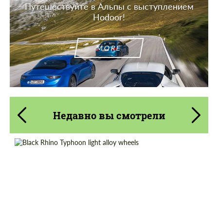
Путешествуйте в Альпы с выступлением
Hodoor!
MORE
Недавно вы смотрели
Product Type:
Литые Диски
Diameter:
17", 18", 20"
Country of origin:
США