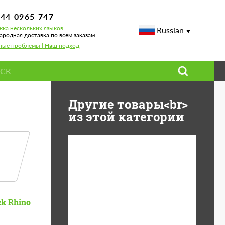
744 0965 747
ка нескольких языков
Russian
родная доставка по всем заказам
ные проблемы | Наш подход
Другие товары<br>
из этой категории
Country of origin:
США
Product Type:
Литые Диски
ck Rhino
Wheel construction:
Моноблок
Diameter:
19"