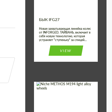
БЫК IFG27
Новая захватывающая линейка колес
от INFORGED, ТАЙВАНЬ, включает в
себя новую технологию, которая
устраняет "ступеньку" за спицей...
VIEW
Product Type:
Литые Диски
Country of origin:
США