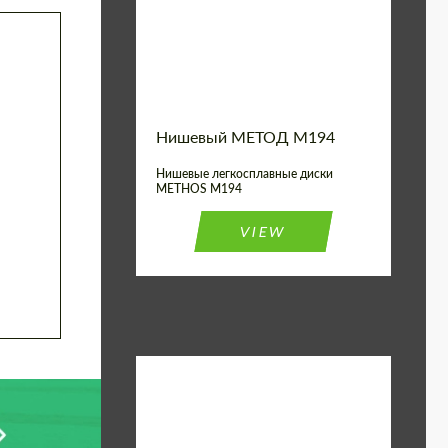
Diameter:
19", 20"
Wheel construction:
Моноблок
Нишевый МЕТОД M194
Нишевые легкосплавные диски
METHOS M194
VIEW
Diameter:
17", 18"