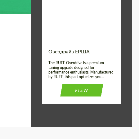
Country of origin:
Германия
Product Type:
Литые Диски
Wheel construction:
Моноблок
Овердрайв ЕРША
The RUFF Overdrive is a premium
tuning upgrade designed for
performance enthusiasts. Manufactured
by RUFF, this part optimizes you...
VIEW