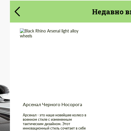
Cогласиться на обработку
Cогласиться на обработку
Недавно в
персональных данных
персональных данных
СВЯЖИТЕСЬ СО МНОЙ
СВЯЖИТЕСЬ СО МНОЙ
Мы говорим на вашем языке
Мы говорим на вашем языке
Wheel construction:
Моноблок
Product Type:
Литые Диски
Diameter:
16", 17", 18", 20"
Country of origin:
США
Арсенал Черного Носорога
Арсенал - это наше новейшее колесо в
военном стиле с измененным
тактическим дизайном. Этот
инновационный стиль сочетает в себе