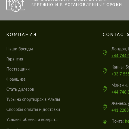
БЕРЕЖНО И В УСТАНОВЛЕННЫЕ СРОКИ
КОМПАНИЯ
CONTACT
Наши бренды
Лондон, 
+44 744 
Гарантия
Канны, 5
Поставщики
+33 7 55
Франшиза
Майами, 
Стать дилеров
+44 748 
Туры на спорткарах в Альпы
Женева, 
Cпособы оплаты и доставки
+41 2288
Условия обмена и возврата
@
Почта:
he