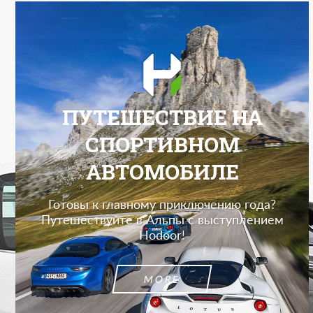
ПУТЕШЕСТВИЕ НА
СПОРТИВНОМ
АВТОМОБИЛЕ
Готовы к главному приключению года?
Путешествуйте в Альпы с выступлением
Hodoor!
MORE