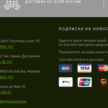
ДОСТАВКА ПО ВСЕЙ РОССИИ
S
ПОДПИСКА НА НОВО
Будьте в курсе текущих акций,
Грейт-Портленд-стрит, 85
не упустите выгодные предло
0965 747
Подпишитесь на наши новости
67-бис Авеню Дю Кампон
Cпособы оплаты и доставки
5 48 747
K800 Brickell Ave, Майами
8818 747
улица де-Вив, 45
 600 47
llo@hodoor.world