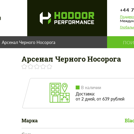
+44 
Поддерж
Я
Междуна
Глобаль
Арсенал Черного Носорога
Арсенал Черного Носорога
В наличии
Доставка:
от 2 дней, от 639 рублей
Марка
Bla