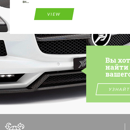
вн...
VIEW
Вы хо
найти
вашег
УЗНАЙТ