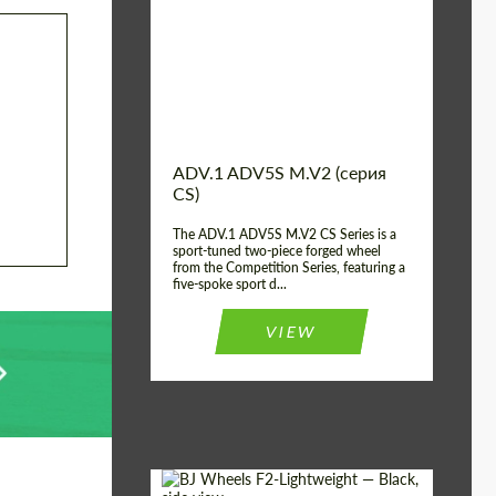
Country of origin:
США
Diameter:
13", 14", 15", 16", 17",
18", 19", 20", 21", 22",
23", 24"
Wheel construction:
2 шт
ADV.1 ADV5S M.V2 (серия
CS)
The ADV.1 ADV5S M.V2 CS Series is a
sport-tuned two-piece forged wheel
from the Competition Series, featuring a
five-spoke sport d...
VIEW