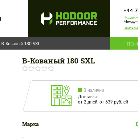
+44 
Поддерж
Я
Междуна
Глобаль
B-Кованый 180 SXL
B-Кованый 180 SXL
В наличии
Доставка:
от 2 дней, от 639 рублей
Марка