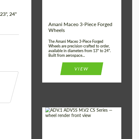
Волокна
Product Type:
3 шт
 23", 24"
Country of origin:
США
Amani Maceo 3-Piece Forged
Wheel construction:
3 шт
Wheels
The Amani Maceo 3-Piece Forged
Wheels are precision-crafted to order,
available in diameters from 13" to 24".
Built from aerospace...
VIEW
Product Type:
Кованые Диски