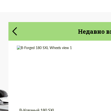
Cогласиться на обработку
Cогласиться на обработку
персональных данных
персональных данных
СВЯЖИТЕСЬ СО МНОЙ
Недавно в
СВЯЖИТЕСЬ СО МНОЙ
Мы говорим на вашем языке
Мы говорим на вашем языке
Wheel construction:
3 шт
Diameter:
13", 14", 15", 16", 17",
18", 19", 20", 21", 22",
23", 24"
Country of origin:
США
Product Type:
Кованые Диски
B-Кованый 180 SXL