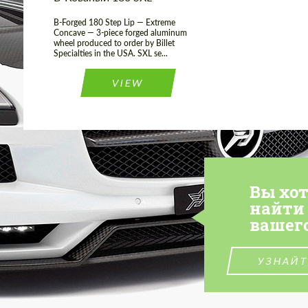
B-Forged 180 Step Lip — Extreme
Concave — 3-piece forged aluminum
wheel produced to order by Billet
Specialties in the USA. SXL se...
VIEW
Вы хо
найти
вашег
УЗНАЙТ