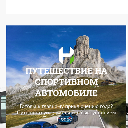
ПУТЕШЕСТВИЕ НА
СПОРТИВНОМ
АВТОМОБИЛЕ
Готовы к главному приключению года?
Путешествуйте в Альпы с выступлением
Hodoor!