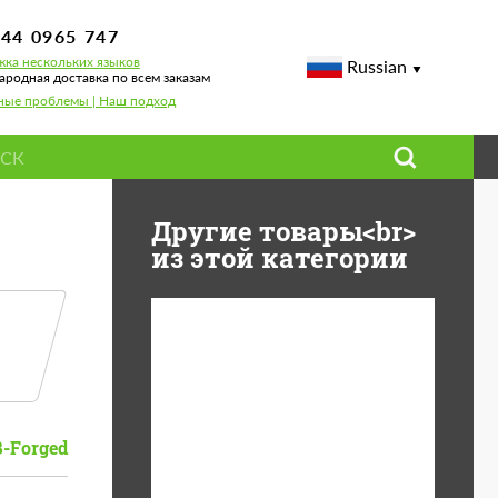
744 0965 747
ка нескольких языков
Russian
родная доставка по всем заказам
ные проблемы | Наш подход
Другие товары<br>
из этой категории
Diameter:
13", 14", 15", 16", 17",
18", 19", 20", 21", 22",
23", 24"
B-Forged
Material:
ABS пластик, Forged
carbon, Базальтовые