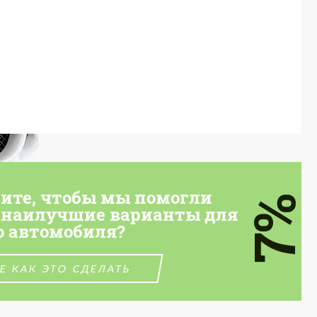
тите, чтобы мы помогли
7%
 наилучшие варианты для
о автомобиля?
Е КАК ЭТО СДЕЛАТЬ