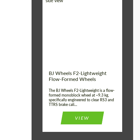
Diameter:
18", 19", 20", 21", 22",
23", 24"
Country of origin:
Германия
Product Type:
FlowForm Wheels
Wheel construction:
Моноблок
BJ Wheels F2-Lightweight
Flow-Formed Wheels
The BJ Wheels F2-Lightweight is a flow-
formed monoblock wheel at ~9.3 kg,
specifically engineered to clear RS3 and
TTRS brake cali...
VIEW