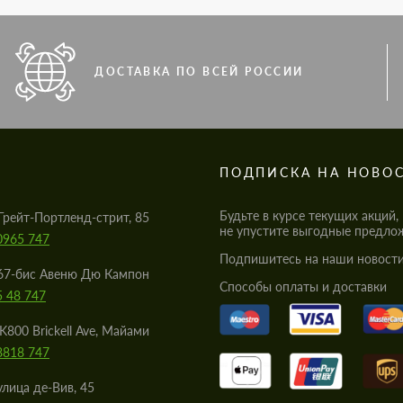
ДОСТАВКА ПО ВСЕЙ РОССИИ
S
ПОДПИСКА НА НОВО
Будьте в курсе текущих акций,
Грейт-Портленд-стрит, 85
не упустите выгодные предло
0965 747
Подпишитесь на наши новости
67-бис Авеню Дю Кампон
Cпособы оплаты и доставки
5 48 747
K800 Brickell Ave, Майами
8818 747
улица де-Вив, 45