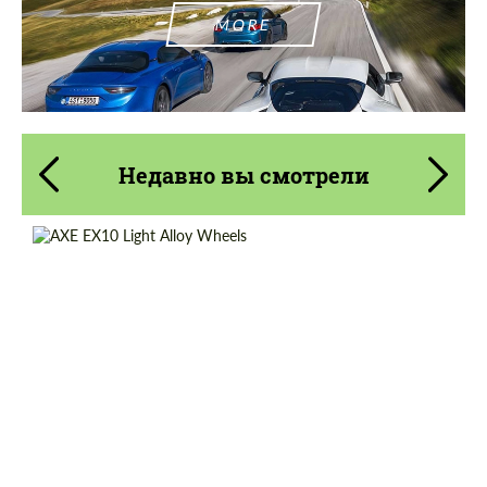
MORE
Недавно вы смотрели
Diameter:
18"
Product Type:
Литые Диски
Country of origin:
США
Wheel construction:
Моноблок