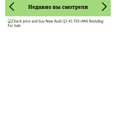
Недавно вы смотрели
Cогласиться на обработку
Cогласиться на обработку
персональных данных
персональных данных
Shipping from (Country):
Worldwide
СВЯЖИТЕСЬ СО МНОЙ
СВЯЖИТЕСЬ СО МНОЙ
Shipping from (Сity):
Dubai
Мы говорим на вашем языке
Мы говорим на вашем языке
Status:
Tuning Guide