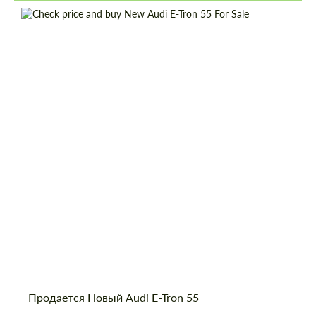
Cогласиться на обработку
Cогласиться на обработку
персональных данных
персональных данных
Shipping from (Country):
Worldwide
Shipping from (Сity):
Dubai
СВЯЖИТЕСЬ СО МНОЙ
СВЯЖИТЕСЬ СО МНОЙ
Status:
Tuning Guide
Мы говорим на вашем языке
Мы говорим на вашем языке
Продается Новый Audi E-Tron 55