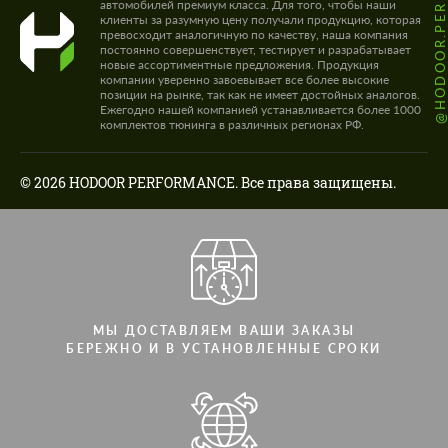
@HODOOR.PERFORMANC
автомобилей премиум класса. Для того, чтобы наши
клиенты за разумную цену получали продукцию, которая
превосходит аналогичную по качеству, наша компания
постоянно совершенствует, тестирует и разрабатывает
новые ассортиментные предложения. Продукция
компании уверенно завоевывает все более высокие
позиции на рынке, так как не имеет достойных аналогов.
Ежегодно нашей компанией устанавливается более 1000
комплектов тюнинга в различных регионах РФ.
© 2026 HODOOR PERFORMANCE. Все права защищены.
МЫ ДОСТАВЛЯЕМ ВАШИ ЗАКАЗЫ
БЕРЕЖНО И В УСТАНОВЛЕННЫЕ СРОКИ