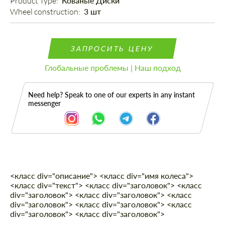
Product Type: 
Кованые Диски
Wheel construction: 
3 шт
ЗАПРОСИТЬ ЦЕНУ
Глобальные проблемы | Наш подход
Need help? Speak to one of our experts in any instant
messenger
<класс div="описание"> <класс div="имя колеса">
Описание
<класс div="текст"> <класс div="заголовок"> <класс
div="заголовок"> <класс div="заголовок"> <класс
div="заголовок"> <класс div="заголовок"> <класс
div="заголовок"> <класс div="заголовок">