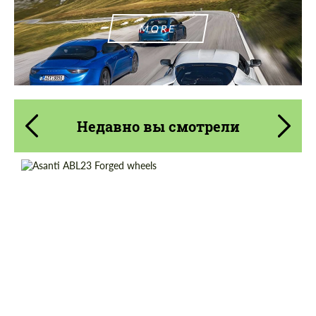
MORE
Недавно вы смотрели
Diameter:
20", 22", 24"
Country of origin:
США
Product Type:
Кованые Диски
Wheel construction:
3 шт