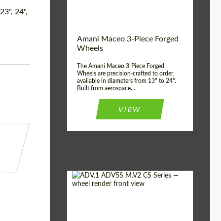
Волокна
 23", 24",
Product Type:
3 шт
Country of origin:
США
Amani Maceo 3-Piece Forged
Wheel construction:
3 шт
Wheels
The Amani Maceo 3-Piece Forged
Wheels are precision-crafted to order,
available in diameters from 13" to 24".
Built from aerospace...
VIEW
Product Type:
Кованые Диски