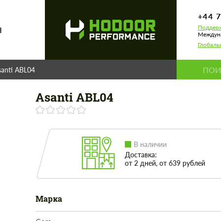
+44 
Поддерж
Я
Междуна
Глобаль
santi ABL04
Asanti ABL04
В наличии
Доставка:
от 2 дней, от 639 рублей
Марка