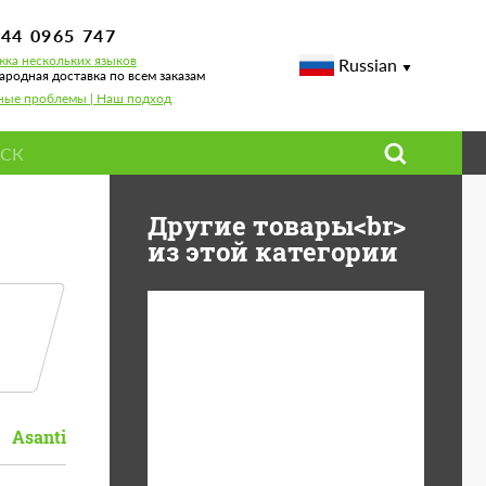
744 0965 747
ка нескольких языков
Russian
родная доставка по всем заказам
ные проблемы | Наш подход
Другие товары<br>
из этой категории
Diameter:
13", 14", 15", 16", 17",
18", 19", 20", 21", 22",
23", 24"
Asanti
Material:
ABS пластик, Forged
carbon, Базальтовые