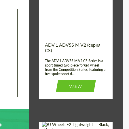
Country of origin:
США
Diameter:
13", 14", 15", 16", 17",
18", 19", 20", 21", 22",
23", 24"
Wheel construction:
2 шт
ADV.1 ADV5S M.V2 (серия
CS)
The ADV.1 ADV5S M.V2 CS Series is a
sport-tuned two-piece forged wheel
from the Competition Series, featuring a
five-spoke sport d...
VIEW