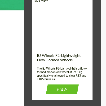
Diameter:
18", 19", 20", 21", 22",
23", 24"
Country of origin:
Германия
Product Type:
FlowForm Wheels
Wheel construction:
Моноблок
BJ Wheels F2-Lightweight
Flow-Formed Wheels
The BJ Wheels F2-Lightweight is a flow-
formed monoblock wheel at ~9.3 kg,
specifically engineered to clear RS3 and
TTRS brake cali...
VIEW