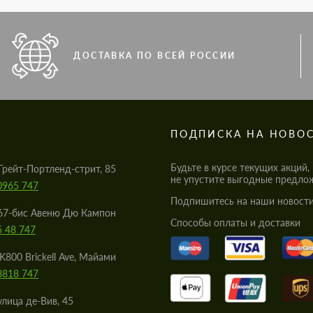
ДОСТАВКА ПО ВСЕЙ РОССИИ
S
ПОДПИСКА НА НОВО
Будьте в курсе текущих акций,
Грейт-Портленд-стрит, 85
не упустите выгодные предло
0965 747
Подпишитесь на наши новости
67-бис Авеню Дю Кампон
Cпособы оплаты и доставки
5 48 747
K800 Brickell Ave, Майами
8818 747
улица де-Вив, 45