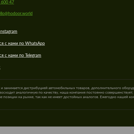
 600 47
llo@hodoor.world
Instagram
ся с нами по WhatsApp
ся с нами по Telegram
к
а и занимается дистрибуцией автомобильных товаров, дополнительного оборуд
восходит аналогичную по качеству, наша компания постоянно совершенствует,
е позиции на рынке, так как не имеет достойных аналогов. Ежегодно нашей к