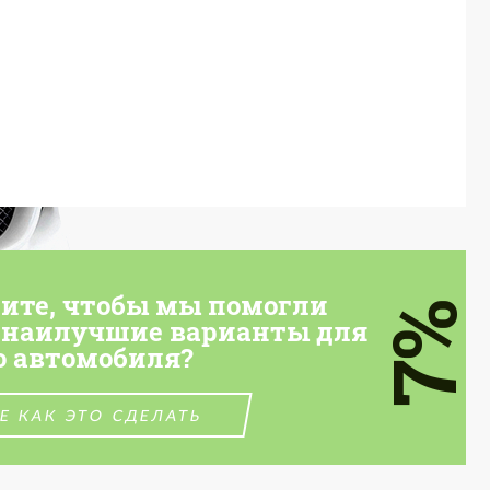
тите, чтобы мы помогли
7%
 наилучшие варианты для
о автомобиля?
Е КАК ЭТО СДЕЛАТЬ