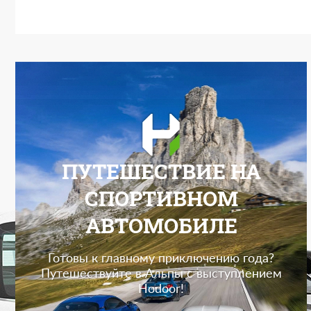
ПУТЕШЕСТВИЕ НА
СПОРТИВНОМ
АВТОМОБИЛЕ
Готовы к главному приключению года?
Путешествуйте в Альпы с выступлением
Hodoor!