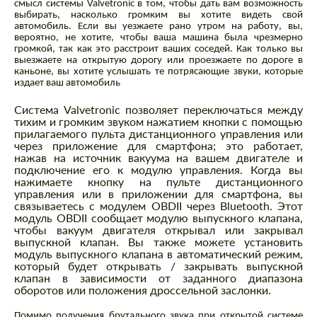
смысл системы Valvetronic в том, чтобы дать вам возможность
выбирать, насколько громким вы хотите видеть свой
автомобиль. Если вы уезжаете рано утром на работу, вы,
вероятно, не хотите, чтобы ваша машина была чрезмерно
громкой, так как это расстроит ваших соседей. Как только вы
выезжаете на открытую дорогу или проезжаете по дороге в
каньоне, вы хотите услышать те потрясающие звуки, которые
издает ваш автомобиль
Система Valvetronic позволяет переключаться между
тихим и громким звуком нажатием кнопки с помощью
прилагаемого пульта дистанционного управления или
через приложение для смартфона; это работает,
нажав на источник вакуума на вашем двигателе и
подключение его к модулю управления. Когда вы
нажимаете кнопку на пульте дистанционного
управления или в приложении для смартфона, вы
связываетесь с модулем OBDII через Bluetooth. Этот
модуль OBDII сообщает модулю выпускного клапана,
чтобы вакуум двигателя открывал или закрывал
выпускной клапан. Вы также можете установить
модуль выпускного клапана в автоматический режим,
который будет открывать / закрывать выпускной
клапан в зависимости от заданного диапазона
оборотов или положения дроссельной заслонки.
Помимо получения брутального звука при открытой системе