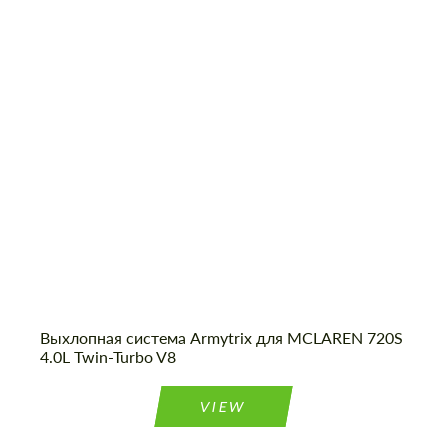
Product Type:
Выхлопные системы
Please use this form to fill in some basic
Please use this form to fill in some basic
information for your price request. We will
Material:
Нержавеющая Сталь
information for your price request. We will
contact you within 1 business day with our
contact you within 1 business day with our
Country of origin:
США
most competitive offer.
most competitive offer.
Cогласиться на обработку
Cогласиться на обработку
персональных данных
персональных данных
СВЯЖИТЕСЬ СО МНОЙ
СВЯЖИТЕСЬ СО МНОЙ
Выхлопная система Armytrix для MCLAREN 720S
4.0L Twin-Turbo V8
Мы говорим на вашем языке
Мы говорим на вашем языке
VIEW