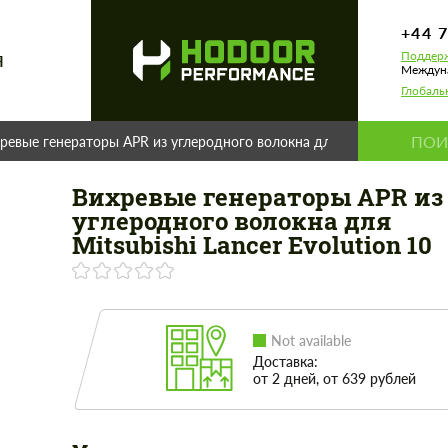
+44 
Поддерж
Я
Междуна
Глобаль
ревые генераторы APR из углеродного волокна для Mitsubishi Lancer
Вихревые генераторы APR из
углеродного волокна для
Mitsubishi Lancer Evolution 10
Not available
Доставка:
от 2 дней, от 639 рублей