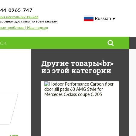
744 0965 747
ка нескольких языков
Russian
родная доставка по всем заказам
ные проблемы | Наш подход
 Evolution 10
Другие товары<br>
из этой категории
Country of origin:
Россия
Product
Карбоновые
детали
Type: