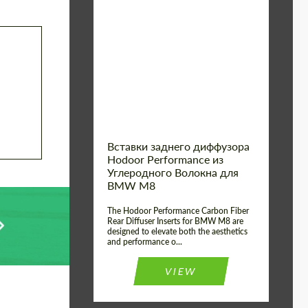
Country of origin:
Россия
Product
Карбоновые
детали
Type:
Material:
Углеродного волокна
Вставки заднего диффузора
Hodoor Performance из
Углеродного Волокна для
BMW M8
The Hodoor Performance Carbon Fiber
Rear Diffuser Inserts for BMW M8 are
designed to elevate both the aesthetics
and performance o...
VIEW