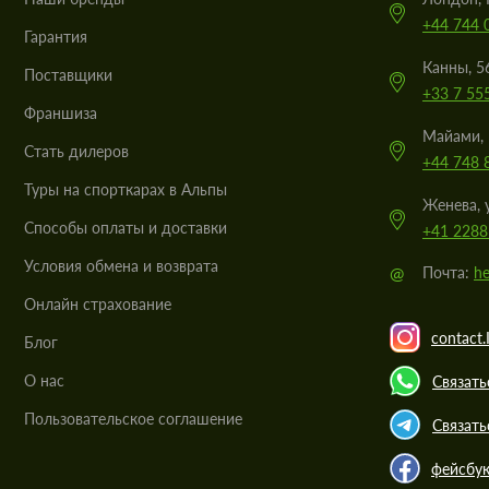
+44 744 
Гарантия
Канны, 5
Поставщики
+33 7 55
Франшиза
Майами, 
Стать дилеров
+44 748 
Туры на спорткарах в Альпы
Женева, 
Cпособы оплаты и доставки
+41 2288
Условия обмена и возврата
@
Почта:
he
Онлайн страхование
contact.
Блог
О нас
Связать
Пользовательское соглашение
Связать
фейсбу