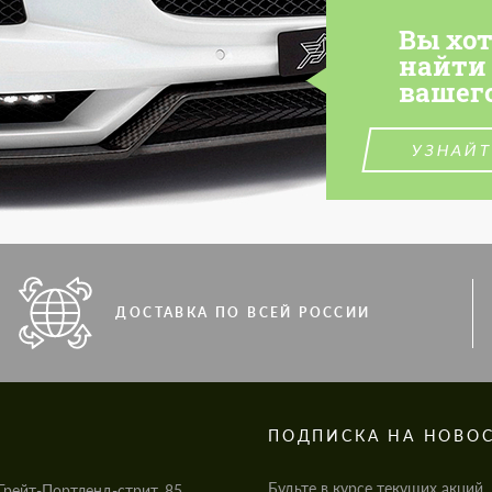
Вы хо
найти
вашег
УЗНАЙТ
ДОСТАВКА ПО ВСЕЙ РОССИИ
S
ПОДПИСКА НА НОВО
Будьте в курсе текущих акций,
Грейт-Портленд-стрит, 85