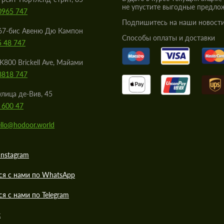
не упустите выгодные предло
0965 747
Подпишитесь на наши новости
67-бис Авеню Дю Кампон
Cпособы оплаты и доставки
5 48 747
K800 Brickell Ave, Майами
8818 747
улица де-Вив, 45
 600 47
llo@hodoor.world
Instagram
ся с нами по WhatsApp
ся с нами по Telegram
к