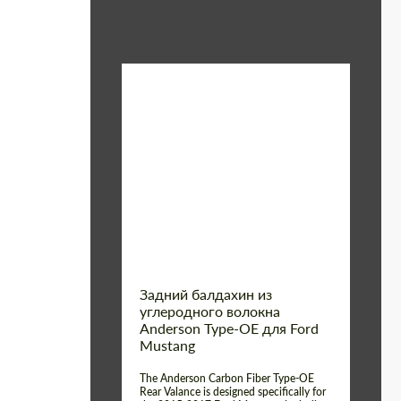
Material:
Углеродного волокна
Product
Карбоновые
детали
Type:
Country of origin:
США
Задний балдахин из
углеродного волокна
Anderson Type-OE для Ford
Mustang
The Anderson Carbon Fiber Type-OE
Rear Valance is designed specifically for