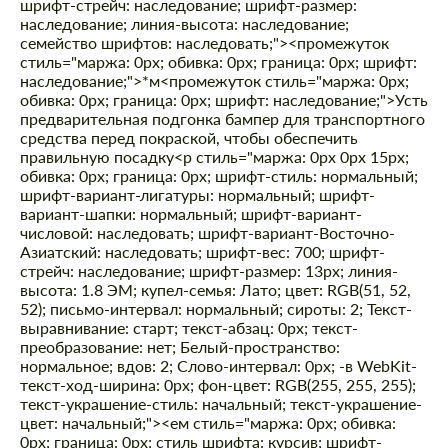
шрифт-стрейч: наследование; шрифт-размер:
Cогласиться на обработку
наследование; линия-высота: наследование;
Cогласиться на обработку
персональных данных
персональных данных
семейство шрифтов: наследовать;"><промежуток
стиль="маржа: 0px; обивка: 0px; граница: 0px; шрифт:
наследование;">*м<промежуток стиль="маржа: 0px;
СВЯЖИТЕСЬ СО МНОЙ
СВЯЖИТЕСЬ СО МНОЙ
обивка: 0px; граница: 0px; шрифт: наследование;">Усть
предварительная подгонка бампер для транспортного
Мы говорим на вашем языке
Мы говорим на вашем языке
средства перед покраской, чтобы обеспечить
правильную посадку
<р стиль="маржа: 0px 0px 15px;
обивка: 0px; граница: 0px; шрифт-стиль: нормальный;
шрифт-вариант-лигатуры: нормальный; шрифт-
вариант-шапки: нормальный; шрифт-вариант-
числовой: наследовать; шрифт-вариант-Восточно-
Азиатский: наследовать; шрифт-вес: 700; шрифт-
стрейч: наследование; шрифт-размер: 13px; линия-
высота: 1.8 ЭМ; купел-семья: Лато; цвет: RGB(51, 52,
52); письмо-интервал: нормальный; сироты: 2; Текст-
выравнивание: старт; текст-абзац: 0px; текст-
преобразование: нет; Белый-пространство:
нормальное; вдов: 2; Слово-интервал: 0px; -в WebKit-
текст-ход-ширина: 0px; фон-цвет: RGB(255, 255, 255);
текст-украшение-стиль: начальный; текст-украшение-
цвет: начальный;"><ем стиль="маржа: 0px; обивка:
0px; граница: 0px; стиль шрифта: курсив; шрифт-