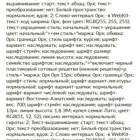
выравнивание: старт; текст-абзац: 0px; текст-
преобразование: нет; Белый-пространство:
нормальное; вдов: 2; Слово-интервал: 0px; -в WebKit-
текст-ход-ширина: 0px; фон-цвет: RGB(255, 255, 255);
текст-украшение-стиль: начальный; текст-украшение-
цвет: начальный;"><ем стиль="маржа: 0px; обивка:
0px; граница: 0px; стиль шрифта: курсив; шрифт-
вариант: наследовать; шрифт-вес: наследовать;
шрифт-стрейч: наследование; шрифт-размер:
наследование; линия-высота: наследование;
семейство шрифтов: наследовать;">*включает черный
пластиковый сотовые решетки (нижние решетки)
<р
стиль="маржа: 0px 0px 15px; обивка: 0px; граница: 0px;
шрифт-стиль: нормальный; шрифт-вариант-лигатуры:
нормальный; шрифт-вариант-шапки: нормальный;
шрифт-вариант-числовой: наследовать; шрифт-
вариант-Восточно-Азиатский: наследовать; шрифт-
вес: 700; шрифт-стрейч: наследование; шрифт-размер:
13px; линия-высота: 1.8 ЭМ; купел-семья: Лато; цвет:
RGB(51, 52, 52); письмо-интервал: нормальный;
сироты: 2; Текст-выравнивание: старт; текст-абзац:
0px; текст-преобразование: нет; Белый-пространство:
нормальное; вдов: 2; Слово-интервал: 0px; -в WebKit-
текст-ход-ширина: 0px; фон-цвет: RGB(255, 255, 255);