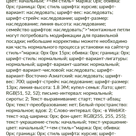
цвет: начальный;"><ем стиль="маржа: 0px; обивка:
0px; граница: 0px; стиль шрифта: курсив; шрифт-
вариант: наследовать; шрифт-вес: наследовать;
шрифт-стрейч: наследование; шрифт-размер:
наследование; линия-высота: наследование;
семейство шрифтов: наследовать;">*монтажные петли
могут потребовать модификации для правильной
посадки; небольшие коррективы можете необходимо
как часть нормального процесса установки на сайте
<р
стиль="маржа: 0px 0px 15px; обивка: 0px; граница: 0px;
шрифт-стиль: нормальный; шрифт-вариант-лигатуры:
нормальный; шрифт-вариант-шапки: нормальный;
шрифт-вариант-числовой: наследовать; шрифт-
вариант-Восточно-Азиатский: наследовать; шрифт-
вес: 700; шрифт-стрейч: наследование; шрифт-размер:
13px; линия-высота: 1.8 ЭМ; купел-семья: Лато; цвет:
RGB(51, 52, 52); письмо-интервал: нормальный;
сироты: 2; Текст-выравнивание: старт; текст-абзац:
0px; текст-преобразование: нет; Белый-пространство:
нормальное; вдов: 2; Слово-интервал: 0px; -в WebKit-
текст-ход-ширина: 0px; фон-цвет: RGB(255, 255, 255);
текст-украшение-стиль: начальный; текст-украшение-
цвет: начальный;"><ем стиль="маржа: 0px; обивка:
0px; граница: 0px; стиль шрифта: курсив; шрифт-