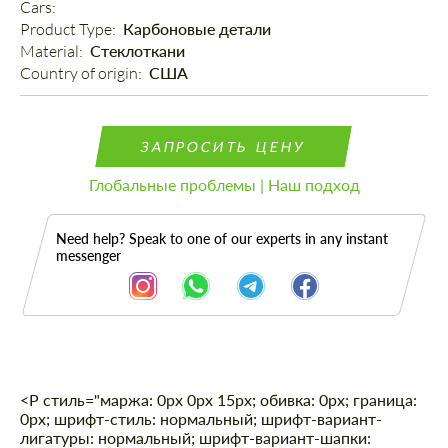
Cars: 
Product Type: 
Карбоновые детали
Material: 
Стеклоткани
Country of origin: 
США
ЗАПРОСИТЬ ЦЕНУ
Глобальные проблемы | Наш подход
Need help? Speak to one of our experts in any instant
messenger
<Р стиль="маржа: 0px 0px 15px; обивка: 0px; граница:
Описание
0px; шрифт-стиль: нормальный; шрифт-вариант-
лигатуры: нормальный; шрифт-вариант-шапки: