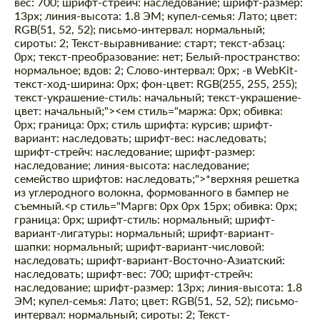
вес: 700; шрифт-стрейч: наследование; шрифт-размер:
13px; линия-высота: 1.8 ЭМ; купел-семья: Лато; цвет:
RGB(51, 52, 52); письмо-интервал: нормальный;
сироты: 2; Текст-выравнивание: старт; текст-абзац:
0px; текст-преобразование: нет; Белый-пространство:
нормальное; вдов: 2; Слово-интервал: 0px; -в WebKit-
текст-ход-ширина: 0px; фон-цвет: RGB(255, 255, 255);
текст-украшение-стиль: начальный; текст-украшение-
цвет: начальный;"><ем стиль="маржа: 0px; обивка:
0px; граница: 0px; стиль шрифта: курсив; шрифт-
вариант: наследовать; шрифт-вес: наследовать;
шрифт-стрейч: наследование; шрифт-размер:
наследование; линия-высота: наследование;
семейство шрифтов: наследовать;">*верхняя решетка
из углеродного волокна, формованного в бампер не
съемный.
<р стиль="Маргв: 0px 0px 15px; обивка: 0px;
граница: 0px; шрифт-стиль: нормальный; шрифт-
вариант-лигатуры: нормальный; шрифт-вариант-
шапки: нормальный; шрифт-вариант-числовой:
наследовать; шрифт-вариант-Восточно-Азиатский:
наследовать; шрифт-вес: 700; шрифт-стрейч:
наследование; шрифт-размер: 13px; линия-высота: 1.8
ЭМ; купел-семья: Лато; цвет: RGB(51, 52, 52); письмо-
интервал: нормальный; сироты: 2; Текст-