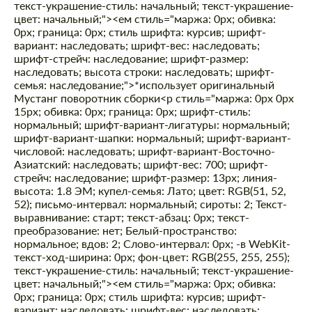
текст-украшение-стиль: начальный; текст-украшение-
цвет: начальный;"><ем стиль="маржа: 0px; обивка:
0px; граница: 0px; стиль шрифта: курсив; шрифт-
вариант: наследовать; шрифт-вес: наследовать;
шрифт-стрейч: наследование; шрифт-размер:
наследовать; высота строки: наследовать; шрифт-
семья: наследование;">*использует оригинальный
Мустанг поворотник сборки
<р стиль="маржа: 0px 0px
15px; обивка: 0px; граница: 0px; шрифт-стиль:
нормальный; шрифт-вариант-лигатуры: нормальный;
шрифт-вариант-шапки: нормальный; шрифт-вариант-
числовой: наследовать; шрифт-вариант-Восточно-
Азиатский: наследовать; шрифт-вес: 700; шрифт-
стрейч: наследование; шрифт-размер: 13px; линия-
высота: 1.8 ЭМ; купел-семья: Лато; цвет: RGB(51, 52,
52); письмо-интервал: нормальный; сироты: 2; Текст-
выравнивание: старт; текст-абзац: 0px; текст-
преобразование: нет; Белый-пространство:
нормальное; вдов: 2; Слово-интервал: 0px; -в WebKit-
текст-ход-ширина: 0px; фон-цвет: RGB(255, 255, 255);
текст-украшение-стиль: начальный; текст-украшение-
цвет: начальный;"><ем стиль="маржа: 0px; обивка:
0px; граница: 0px; стиль шрифта: курсив; шрифт-
вариант: наследовать; шрифт-вес: наследовать;