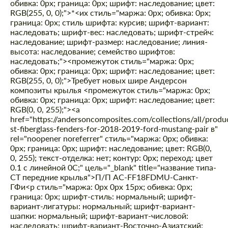
обивка: 0px; граница: 0px; шрифт: наследование; цвет:
RGB(255, 0, 0);">*
<их стиль="маржа: 0px; обивка: 0px;
граница: 0px; стиль шрифта: курсив; шрифт-вариант:
наследовать; шрифт-вес: наследовать; шрифт-стрейч:
наследование; шрифт-размер: наследование; линия-
высота: наследование; семейство шрифтов:
наследовать;"><промежуток стиль="маржа: 0px;
обивка: 0px; граница: 0px; шрифт: наследование; цвет:
RGB(255, 0, 0);">Требует новых шире Андерсон
композиты крылья
<промежуток стиль="маржа: 0px;
обивка: 0px; граница: 0px; шрифт: наследование; цвет:
RGB(0, 0, 255);"><а
href="https://andersoncomposites.com/collections/all/produ
st-fiberglass-fenders-for-2018-2019-ford-mustang-pair в"
rel="noopener noreferrer" стиль="маржа: 0px; обивка:
0px; граница: 0px; шрифт: наследование; цвет: RGB(0,
0, 255); текст-отделка: нет; контур: 0px; переход: цвет
0.1 с линейной 0С;" цель="_blank" title="название типа-
СТ передние крылья">П/П АС-FF18FDMU-Санкт-
ГФи
<р стиль="маржа: 0px 0px 15px; обивка: 0px;
граница: 0px; шрифт-стиль: нормальный; шрифт-
вариант-лигатуры: нормальный; шрифт-вариант-
шапки: нормальный; шрифт-вариант-числовой:
наследовать; шрифт-вариант-Восточно-Азиатский: