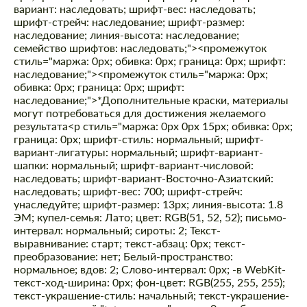
вариант: наследовать; шрифт-вес: наследовать;
шрифт-стрейч: наследование; шрифт-размер:
наследование; линия-высота: наследование;
семейство шрифтов: наследовать;"><промежуток
стиль="маржа: 0px; обивка: 0px; граница: 0px; шрифт:
наследование;"><промежуток стиль="маржа: 0px;
обивка: 0px; граница: 0px; шрифт:
наследование;">*Дополнительные краски, материалы
могут потребоваться для достижения желаемого
результата
<р стиль="маржа: 0px 0px 15px; обивка: 0px;
граница: 0px; шрифт-стиль: нормальный; шрифт-
вариант-лигатуры: нормальный; шрифт-вариант-
шапки: нормальный; шрифт-вариант-числовой:
наследовать; шрифт-вариант-Восточно-Азиатский:
наследовать; шрифт-вес: 700; шрифт-стрейч:
унаследуйте; шрифт-размер: 13px; линия-высота: 1.8
ЭМ; купел-семья: Лато; цвет: RGB(51, 52, 52); письмо-
интервал: нормальный; сироты: 2; Текст-
выравнивание: старт; текст-абзац: 0px; текст-
преобразование: нет; Белый-пространство:
нормальное; вдов: 2; Слово-интервал: 0px; -в WebKit-
текст-ход-ширина: 0px; фон-цвет: RGB(255, 255, 255);
текст-украшение-стиль: начальный; текст-украшение-