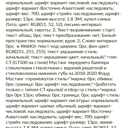
нормальный; шрифт-вариант-числовой: наследовать;
шрифт-вариант-Восточно-Азиатский: наследовать;
шрифт-вес: 700; шрифт-стрейч: наследование; шрифт-
размер: 13px; линия-высота: 1.8 ЭМ; купел-семья:
Лато; цвет: RGB(51, 52, 52); письмо-интервал:
нормальный; сироты: 2; Текст-выравнивание: старт;
текст-абзац: 0px; текст-преобразование: нет; Белый-
пространство: нормальное; вдов: 2; Слово-интервал:
0px; -в WebKit-текст-ход-ширина: 0px; фон-цвет:
RGB(255, 255, 255); текст-украшение-стиль:
начальный; текст-украшение-цвет: начальный;">тип-
СТ (GT500 на стиле) Мустанг переднего бампера
стеклоткани стеклоткани с верхней решеткой и
стекловолокна нижнюю губу на 2018-2020 Форд
Мустанг <промежуток стиль="маржа: 0px; обивка:
0px; граница: 0px; шрифт: наследование;">(работать
только с типом-СТ крылья) и nbsp;
<р стиль="маржа:
0px 0px 15px; обивка: 0px; граница: 0px; шрифт-стиль:
нормальный; шрифт-вариант-лигатуры: нормальный;
шрифт-вариант-шапки: обычный; шрифт-вариант-
числовой: наследовать; шрифт-вариант-Восточно-
Азиатский: наследовать; шрифт-вес: 700; шрифт-
стрейч: наследование; шрифт-размер: 13px; линия-
высота: 1.8 ЭМ; купел-семья: Лато; цвет: RGB(51, 52,