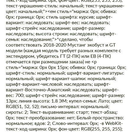
текст-украшение-стиль: начальный; текст-украшение-
цвет: начальный;"><ем стиль="маржа: 0px; обивка:
0px; граница: 0px; стиль шрифта: курсив; шрифт-
вариант: наследовать; шрифт-вес: наследовать;
шрифт-стрейч: наследование; шрифт-размер:
наследовать; высота строки: наследовать; шрифт-
семья: наследование;">*сделано, чтобы
соответствовать 2018-2020 Мустанг экобуст и GT
модели (каждая модель требует разных комплекте с
экстендером, убедитесь ГТ (2-ПК) или EB (4-ПК)
отмечается при размещении заказа) не
<р
стиль="маржа: 0px 0px 15px; обивка: 0px; граница: 0px;
шрифт-стиль: нормальный; шрифт-вариант-лигатуры:
нормальный; шрифт-вариант-шапки: нормальный;
шрифт-вариант-числовой: наследовать; шрифт-
вариант-Восточно-Азиатский: наследовать; шрифт-
вес: 700; шрифт-стрейч: наследование; шрифт-размер:
13px; линия-высота: 1.8 ЭМ; купел-семья: Лато; цвет:
RGB(51, 52, 52); письмо-интервал: нормальный;
сироты: 2; Текст-выравнивание: старт; текст-абзац:
0px; текст-преобразование: нет; Белый-пространство:
нормальное; вдов: 2; Слово-интервал: 0px; -в WebKit-
текст-ход-ширина: 0px; фон-цвет: RGB(255, 255, 255);