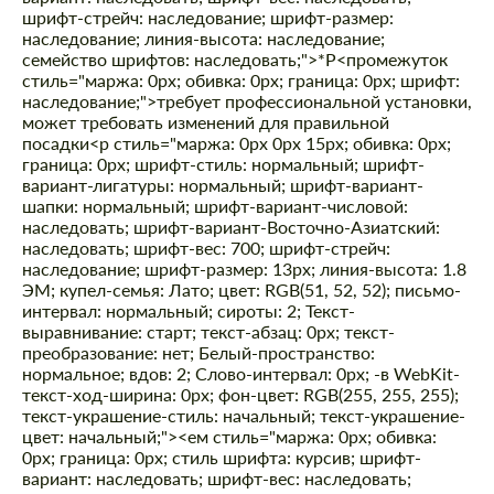
шрифт-стрейч: наследование; шрифт-размер:
наследование; линия-высота: наследование;
семейство шрифтов: наследовать;">*Р<промежуток
стиль="маржа: 0px; обивка: 0px; граница: 0px; шрифт:
наследование;">требует профессиональной установки,
может требовать изменений для правильной
посадки
<р стиль="маржа: 0px 0px 15px; обивка: 0px;
граница: 0px; шрифт-стиль: нормальный; шрифт-
вариант-лигатуры: нормальный; шрифт-вариант-
шапки: нормальный; шрифт-вариант-числовой:
Заказать обратный звонок
Заказать обратный звонок
наследовать; шрифт-вариант-Восточно-Азиатский:
наследовать; шрифт-вес: 700; шрифт-стрейч:
Please use this form to fill in some basic
Please use this form to fill in some basic
наследование; шрифт-размер: 13px; линия-высота: 1.8
information for your price request. We will
information for your price request. We will
ЭМ; купел-семья: Лато; цвет: RGB(51, 52, 52); письмо-
contact you within 1 business day with our
contact you within 1 business day with our
интервал: нормальный; сироты: 2; Текст-
most competitive offer.
most competitive offer.
выравнивание: старт; текст-абзац: 0px; текст-
преобразование: нет; Белый-пространство:
нормальное; вдов: 2; Слово-интервал: 0px; -в WebKit-
текст-ход-ширина: 0px; фон-цвет: RGB(255, 255, 255);
текст-украшение-стиль: начальный; текст-украшение-
цвет: начальный;"><ем стиль="маржа: 0px; обивка:
0px; граница: 0px; стиль шрифта: курсив; шрифт-
вариант: наследовать; шрифт-вес: наследовать;