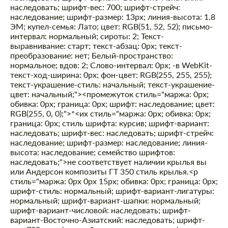
наследовать; шрифт-вес: 700; шрифт-стрейч:
наследование; шрифт-размер: 13px; линия-высота: 1.8
ЭМ; купел-семья: Лато; цвет: RGB(51, 52, 52); письмо-
интервал: нормальный; сироты: 2; Текст-
выравнивание: старт; текст-абзац: 0px; текст-
преобразование: нет; Белый-пространство:
нормальное; вдов: 2; Слово-интервал: 0px; -в WebKit-
текст-ход-ширина: 0px; фон-цвет: RGB(255, 255, 255);
текст-украшение-стиль: начальный; текст-украшение-
цвет: начальный;"><промежуток стиль="маржа: 0px;
обивка: 0px; граница: 0px; шрифт: наследование; цвет:
RGB(255, 0, 0);">*<их стиль="маржа: 0px; обивка: 0px;
граница: 0px; стиль шрифта: курсив; шрифт-вариант:
наследовать; шрифт-вес: наследовать; шрифт-стрейч:
наследование; шрифт-размер: наследование; линия-
высота: наследование; семейство шрифтов:
наследовать;">не соответствует наличии крылья вы
или Андерсон композиты ГТ 350 стиль крылья.
<р
стиль="маржа: 0px 0px 15px; обивка: 0px; граница: 0px;
шрифт-стиль: нормальный; шрифт-вариант-лигатуры:
нормальный; шрифт-вариант-шапки: нормальный;
шрифт-вариант-числовой: наследовать; шрифт-
вариант-Восточно-Азиатский: наследовать; шрифт-