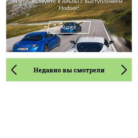
Путешествуйте в Альпы с выступлением
Hodoor!
MORE
Недавно вы смотрели
Product Type:
Карбоновые детали
Material:
Углеродного волокна
Country of origin:
США