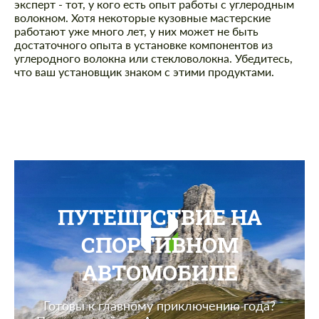
contact you within 1 business day with our
эксперт - тот, у кого есть опыт работы с углеродным
most competitive offer.
most competitive offer.
волокном. Хотя некоторые кузовные мастерские
работают уже много лет, у них может не быть
достаточного опыта в установке компонентов из
углеродного волокна или стекловолокна. Убедитесь,
что ваш установщик знаком с этими продуктами.
Cогласиться на обработку
Cогласиться на обработку
персональных данных
персональных данных
СВЯЖИТЕСЬ СО МНОЙ
СВЯЖИТЕСЬ СО МНОЙ
ПУТЕШЕСТВИЕ НА
Мы говорим на вашем языке
Мы говорим на вашем языке
СПОРТИВНОМ
АВТОМОБИЛЕ
Готовы к главному приключению года?