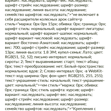
вариант: наследовать; шрифт-вес: наследовать;
шрифт-стрейч: наследование; шрифт-размер:
наследование; линия-высота: наследование;
семейство шрифтов: наследовать;">*не включает в
себя расширители колесных арок сайте
<р
стиль="маржа: 0px 0px 15px; обивка: 0px; граница: 0px;
шрифт-стиль: нормальный; шрифт-вариант-лигатуры:
нормальный; шрифт-вариант-шапки: нормальный;
шрифт-вариант-числовой: наследовать; шрифт-
вариант-Восточно-Азиатский: наследовать; шрифт-
вес: 700; шрифт-стрейч: наследование; шрифт-размер:
13px; линия-высота: 1.8 ЭМ; купел-семья: Лато; цвет:
RGB(51, 52, 52); письмо-интервал: нормальный;
сироты: 2; Текст-выравнивание: старт; текст-абзац:
0px; текст-преобразование: нет; Белый-пространство:
нормальное; вдов: 2; Слово-интервал: 0px; -в WebKit-
текст-ход-ширина: 0px; фон-цвет: RGB(255, 255, 255);
текст-украшение-стиль: начальный; текст-украшение-
цвет: начальный;"><ем стиль="маржа: 0px; обивка:
0px; граница: 0px; стиль шрифта: курсив; шрифт-
вариант: наследовать; шрифт-вес: наследовать;
шрифт-стрейч: наследование; шрифт-размер:
наследование; линия-высота: наследование;
семейство шрифтов: наследовать;">*Крепления с