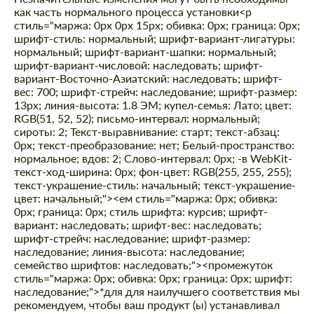
как часть нормального процесса установки
<р
стиль="маржа: 0px 0px 15px; обивка: 0px; граница: 0px;
шрифт-стиль: нормальный; шрифт-вариант-лигатуры:
нормальный; шрифт-вариант-шапки: нормальный;
шрифт-вариант-числовой: наследовать; шрифт-
вариант-Восточно-Азиатский: наследовать; шрифт-
вес: 700; шрифт-стрейч: наследование; шрифт-размер:
13px; линия-высота: 1.8 ЭМ; купел-семья: Лато; цвет:
RGB(51, 52, 52); письмо-интервал: нормальный;
сироты: 2; Текст-выравнивание: старт; текст-абзац:
0px; текст-преобразование: нет; Белый-пространство:
нормальное; вдов: 2; Слово-интервал: 0px; -в WebKit-
текст-ход-ширина: 0px; фон-цвет: RGB(255, 255, 255);
текст-украшение-стиль: начальный; текст-украшение-
цвет: начальный;"><ем стиль="маржа: 0px; обивка:
0px; граница: 0px; стиль шрифта: курсив; шрифт-
вариант: наследовать; шрифт-вес: наследовать;
шрифт-стрейч: наследование; шрифт-размер:
наследование; линия-высота: наследование;
Заказать обратный звонок
семейство шрифтов: наследовать;"><промежуток
Заказать обратный звонок
стиль="маржа: 0px; обивка: 0px; граница: 0px; шрифт:
Please use this form to fill in some basic
наследование;">*для для наилучшего соответствия мы
Please use this form to fill in some basic
information for your price request. We will
рекомендуем, чтобы ваш продукт (ы) устанавливал
information for your price request. We will
contact you within 1 business day with our