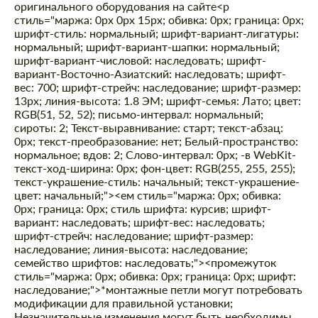
оригинального оборудования на сайте
<р
стиль="маржа: 0px 0px 15px; обивка: 0px; граница: 0px;
шрифт-стиль: нормальный; шрифт-вариант-лигатуры:
нормальный; шрифт-вариант-шапки: нормальный;
шрифт-вариант-числовой: наследовать; шрифт-
вариант-Восточно-Азиатский: наследовать; шрифт-
вес: 700; шрифт-стрейч: наследование; шрифт-размер:
13px; линия-высота: 1.8 ЭМ; шрифт-семья: Лато; цвет:
RGB(51, 52, 52); письмо-интервал: нормальный;
сироты: 2; Текст-выравнивание: старт; текст-абзац:
0px; текст-преобразование: нет; Белый-пространство:
нормальное; вдов: 2; Слово-интервал: 0px; -в WebKit-
текст-ход-ширина: 0px; фон-цвет: RGB(255, 255, 255);
текст-украшение-стиль: начальный; текст-украшение-
цвет: начальный;"><ем стиль="маржа: 0px; обивка:
0px; граница: 0px; стиль шрифта: курсив; шрифт-
вариант: наследовать; шрифт-вес: наследовать;
шрифт-стрейч: наследование; шрифт-размер:
наследование; линия-высота: наследование;
семейство шрифтов: наследовать;"><промежуток
стиль="маржа: 0px; обивка: 0px; граница: 0px; шрифт:
наследование;">*монтажные петли могут потребовать
модификации для правильной установки;
Незначительные изменения могут быть необходимы