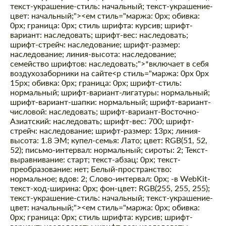
текст-украшение-стиль: начальный; текст-украшение-
цвет: начальный;"><ем стиль="маржа: 0px; обивка:
0px; граница: 0px; стиль шрифта: курсив; шрифт-
вариант: наследовать; шрифт-вес: наследовать;
шрифт-стрейч: наследование; шрифт-размер:
наследование; линия-высота: наследование;
семейство шрифтов: наследовать;">*включает в себя
воздухозаборники на сайте
<р стиль="маржа: 0px 0px
15px; обивка: 0px; граница: 0px; шрифт-стиль:
нормальный; шрифт-вариант-лигатуры: нормальный;
шрифт-вариант-шапки: нормальный; шрифт-вариант-
числовой: наследовать; шрифт-вариант-Восточно-
Азиатский: наследовать; шрифт-вес: 700; шрифт-
стрейч: наследование; шрифт-размер: 13px; линия-
высота: 1.8 ЭМ; купел-семья: Лато; цвет: RGB(51, 52,
52); письмо-интервал: нормальный; сироты: 2; Текст-
выравнивание: старт; текст-абзац: 0px; текст-
преобразование: нет; Белый-пространство:
нормальное; вдов: 2; Слово-интервал: 0px; -в WebKit-
текст-ход-ширина: 0px; фон-цвет: RGB(255, 255, 255);
текст-украшение-стиль: начальный; текст-украшение-
цвет: начальный;"><ем стиль="маржа: 0px; обивка:
0px; граница: 0px; стиль шрифта: курсив; шрифт-