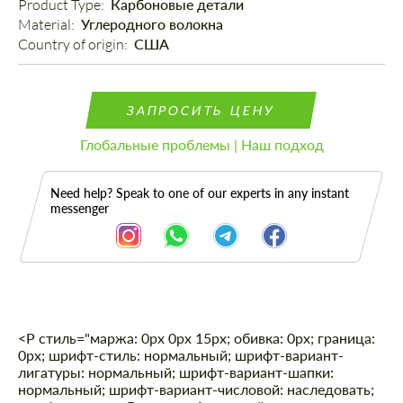
Product Type: 
Карбоновые детали
Material: 
Углеродного волокна
Country of origin: 
США
ЗАПРОСИТЬ ЦЕНУ
Глобальные проблемы | Наш подход
Need help? Speak to one of our experts in any instant
messenger
<Р стиль="маржа: 0px 0px 15px; обивка: 0px; граница:
Описание
0px; шрифт-стиль: нормальный; шрифт-вариант-
лигатуры: нормальный; шрифт-вариант-шапки:
нормальный; шрифт-вариант-числовой: наследовать;