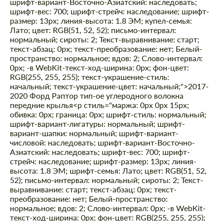
шрифт-вариант-Восточно-Азиатский: наследовать;
шрифт-вес: 700; шрифт-стрейч: наследование; шрифт-
размер: 13px; линия-высота: 1.8 ЭМ; купел-семья:
Лато; цвет: RGB(51, 52, 52); письмо-интервал:
нормальный; сироты: 2; Текст-выравнивание: старт;
текст-абзац: 0px; текст-преобразование: нет; Белый-
пространство: нормальное; вдов: 2; Слово-интервал:
0px; -в WebKit-текст-ход-ширина: 0px; фон-цвет:
RGB(255, 255, 255); текст-украшение-стиль:
начальный; текст-украшение-цвет: начальный;">2017-
2020 Форд Раптор тип-ое углеродного волокна
передние крылья
<р стиль="маржа: 0px 0px 15px;
обивка: 0px; граница: 0px; шрифт-стиль: нормальный;
шрифт-вариант-лигатуры: нормальный; шрифт-
вариант-шапки: нормальный; шрифт-вариант-
числовой: наследовать; шрифт-вариант-Восточно-
Азиатский: наследовать; шрифт-вес: 700; шрифт-
стрейч: наследование; шрифт-размер: 13px; линия-
высота: 1.8 ЭМ; шрифт-семья: Лато; цвет: RGB(51, 52,
52); письмо-интервал: нормальный; сироты: 2; Текст-
выравнивание: старт; текст-абзац: 0px; текст-
преобразование: нет; Белый-пространство:
нормальное; вдов: 2; Слово-интервал: 0px; -в WebKit-
текст-ход-ширина: 0px; фон-цвет: RGB(255, 255, 255);