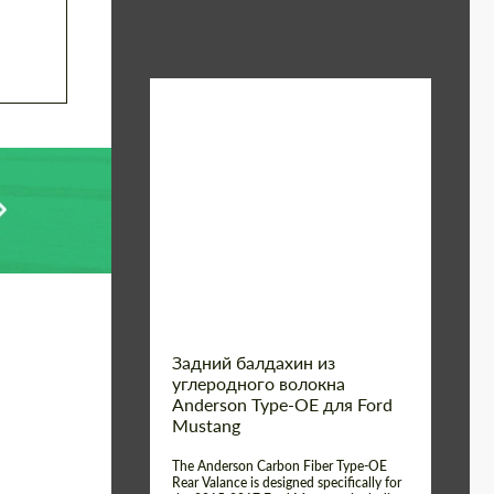
Material:
Углеродного волокна
Product
Карбоновые
детали
Type:
Country of origin:
США
Задний балдахин из
углеродного волокна
Anderson Type-OE для Ford
Mustang
The Anderson Carbon Fiber Type-OE
Rear Valance is designed specifically for