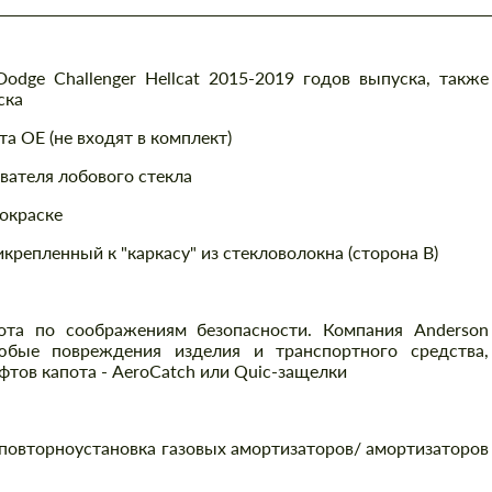
odge Challenger Hellcat 2015-2019 годов выпуска, также
ска
а OE (не входят в комплект)
вателя лобового стекла
покраске
икрепленный к "каркасу" из стекловолокна (сторона B)
ота по соображениям безопасности. Компания Anderson
любые повреждения изделия и транспортного средства,
тов капота - AeroCatch или Quic-защелки
 повторноустановка газовых амортизаторов/ амортизаторов