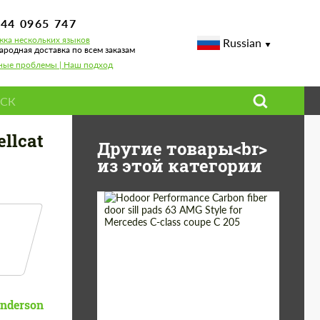
744 0965 747
ка нескольких языков
Russian
родная доставка по всем заказам
ные проблемы | Наш подход
llcat
Другие товары<br>
из этой категории
Country of origin:
Россия
Product
Карбоновые
детали
Type:
nderson