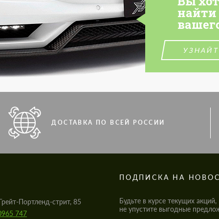
Вы хо
найти
вашег
УЗНАЙТ
ДОСТАВКА ПО ВСЕЙ РОССИИ
S
ПОДПИСКА НА НОВО
Будьте в курсе текущих акций,
Грейт-Портленд-стрит, 85
не упустите выгодные предло
0965 747