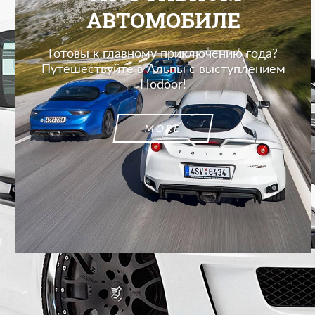
АВТОМОБИЛЕ
Готовы к главному приключению года?
Путешествуйте в Альпы с выступлением
Hodoor!
MORE