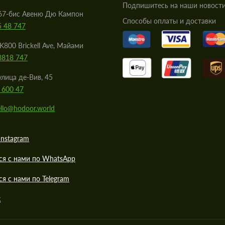
Подпишитесь на наши новости
67-бис Авеню Дю Кампон
Cпособы оплаты и доставки
5 48 747
K800 Brickell Ave, Майами
8818 747
улица де-Вив, 45
 600 47
llo@hodoor.world
Instagram
ся с нами по WhatsApp
ся с нами по Telegram
к