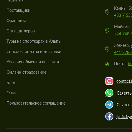
Канны, 5
Поставщики
+33 7 55
Франшиза
Майами, 
Стать дилеров
+44 748 
Туры на спорткарах в Альпы
Женева, 
Cпособы оплаты и доставки
+41 2288
Условия обмена и возврата
@
Почта:
he
Онлайн страхование
contact.
Блог
О нас
Связать
Пользовательское соглашение
Связать
фейсбу