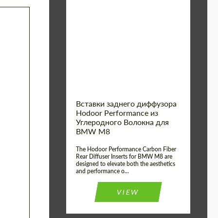
Country of origin:
Россия
Product
Карбоновые
детали
Type:
Material:
Углеродного волокна
Вставки заднего диффузора
Hodoor Performance из
Углеродного Волокна для
BMW M8
The Hodoor Performance Carbon Fiber
Rear Diffuser Inserts for BMW M8 are
designed to elevate both the aesthetics
and performance o...
VIEW