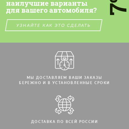
7
наилучшие варианты
для вашего автомобиля?
СВЯЖИТЕСЬ СО МНОЙ
СВЯЖИТЕСЬ СО МНОЙ
Мы говорим на вашем языке
Мы говорим на вашем языке
УЗНАЙТЕ КАК ЭТО СДЕЛАТЬ
МЫ ДОСТАВЛЯЕМ ВАШИ ЗАКАЗЫ
БЕРЕЖНО И В УСТАНОВЛЕННЫЕ СРОКИ
ДОСТАВКА ПО ВСЕЙ РОССИИ