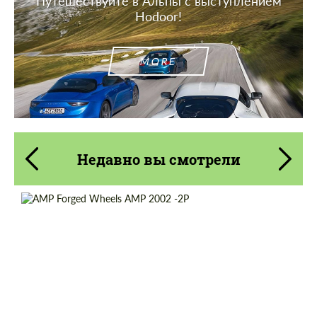
Путешествуйте в Альпы с выступлением
Hodoor!
MORE
Недавно вы смотрели
Diameter:
13", 14", 15", 16", 17", 18", 19", 20", 21", 22",
23", 24"
Country of origin:
Netherlands
Wheel construction:
2 шт