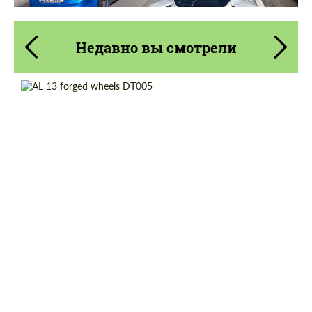
Недавно вы смотрели
Country of origin:
США
Diameter:
13", 14", 15", 16", 17", 18", 19", 20", 21", 22",
23", 24"
Product Type:
Кованые Диски
Wheel construction:
3 шт