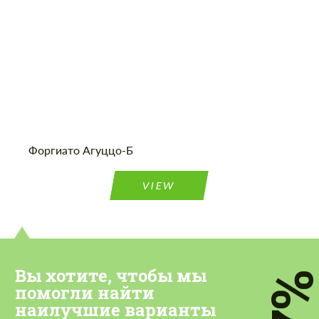
Cогласиться на обработку
Cогласиться на обработку
персональных данных
персональных данных
Форгиато Агуццо-Б
СВЯЖИТЕСЬ СО МНОЙ
СВЯЖИТЕСЬ СО МНОЙ
VIEW
Мы говорим на вашем языке
Мы говорим на вашем языке
Вы хотите, чтобы мы
7
помогли найти
наилучшие варианты