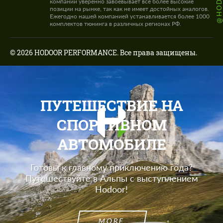
компании уверенно завоевывает все более высокие
позиции на рынке, так как не имеет достойных аналогов.
Ежегодно нашей компанией устанавливается более 1000
комплектов тюнинга в различных регионах РФ.
© 2026 HODOOR PERFORMANCE. Все права защищены.
ПУТЕШЕСТВИЕ НА
СПОРТИВНОМ
АВТОМОБИЛЕ
Готовы к главному приключению года?
Путешествуйте в Альпы с выступлением
Hodoor!
MORE