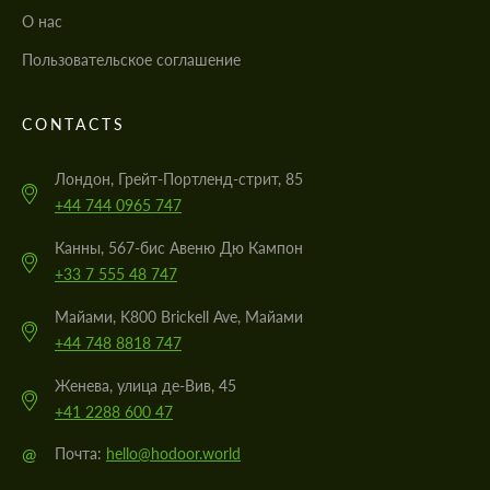
О нас
Пользовательское соглашение
CONTACTS
Лондон, Грейт-Портленд-стрит, 85
+44 744 0965 747
Канны, 567-бис Авеню Дю Кампон
+33 7 555 48 747
Майами, K800 Brickell Ave, Майами
+44 748 8818 747
Женева, улица де-Вив, 45
+41 2288 600 47
@
Почта:
hello@hodoor.world