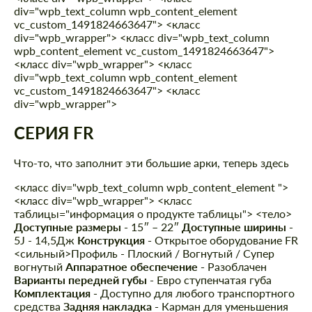
div="wpb_text_column wpb_content_element
vc_custom_1491824663647"> <класс
div="wpb_wrapper"> <класс div="wpb_text_column
wpb_content_element vc_custom_1491824663647">
<класс div="wpb_wrapper"> <класс
div="wpb_text_column wpb_content_element
vc_custom_1491824663647"> <класс
div="wpb_wrapper">
СЕРИЯ FR
Что-то, что заполнит эти большие арки, теперь здесь
<класс div="wpb_text_column wpb_content_element ">
<класс div="wpb_wrapper"> <класс
таблицы="информация о продукте таблицы"> <тело>
Доступные размеры -
15″ – 22″
Доступные ширины -
5J - 14,5Дж
Конструкция -
Открытое оборудование FR
<сильный>Профиль - Плоский / Вогнутый / Супер
вогнутый
Аппаратное обеспечение -
Разоблачен
Варианты передней губы -
Евро ступенчатая губа
Комплектация -
Доступно для любого транспортного
средства
Задняя накладка -
Карман для уменьшения