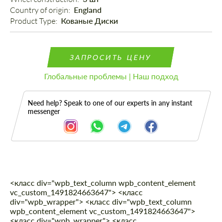
Country of origin: 
England
Product Type: 
Кованые Диски
ЗАПРОСИТЬ ЦЕНУ
Глобальные проблемы | Наш подход
Need help? Speak to one of our experts in any instant
messenger
<класс div="wpb_text_column wpb_content_element
Описание
vc_custom_1491824663647"> <класс
div="wpb_wrapper"> <класс div="wpb_text_column
wpb_content_element vc_custom_1491824663647">
<класс div="wpb_wrapper"> <класс