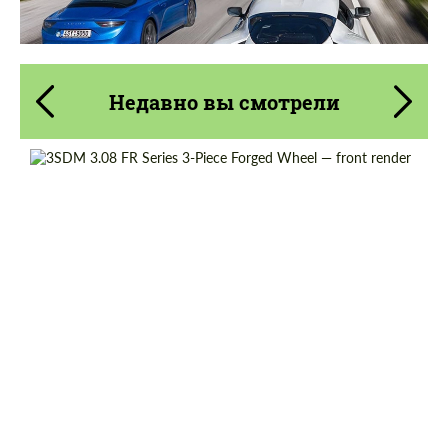
Недавно вы смотрели
Diameter:
13", 14", 15", 16", 17", 18", 19", 20", 21", 22",
23", 24"
Wheel construction:
3 шт
Country of origin:
England
Product Type:
Кованые Диски